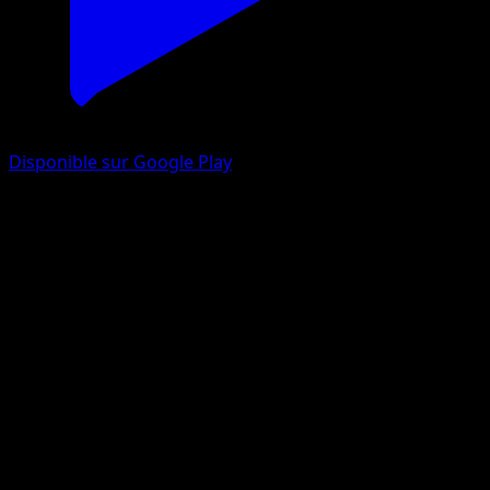
Disponible sur Google Play
Gravalanch
L’Île Fabuleuse
Jeu de Cartes à Collectionner Pokémon Pocket
#044
Deux Diamants
Ayaka Yoshida
Pokémon