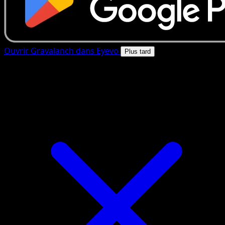
Ouvrir Gravalanch dans Eyevo
Plus tard
4.8★
|
50k+ telechargements
|
Gratuit
Gravalanch