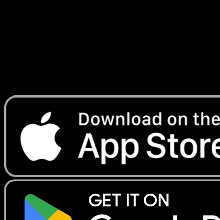
Fabuleuse
#044
Telechargez Eyevo pour scanner les cartes
instantanement et suivre les prix.
Profitez de prix en direct, d'outils de collection et de scans
rapides. Ouvrez cette carte dans l'app ou telechargez
maintenant.