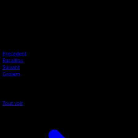
Artiste
Ayaka Yoshida
HP
100
Retraite
Faiblesse
Plante +20
Precedent
Racaillou
Suivant
Grolem
Plus de L’Île Fabuleuse
Tout voir