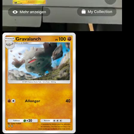
Gravalanch
·
L’Île