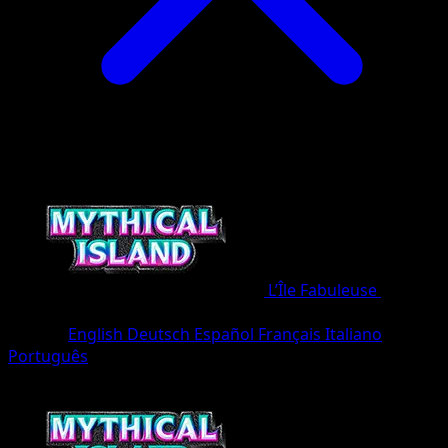
L’Île Fabuleuse
•
#044/8
•
Deux Diamants
Langue
English
Deutsch
Español
Français
Italiano
Português
Pokémon
Niveau 1