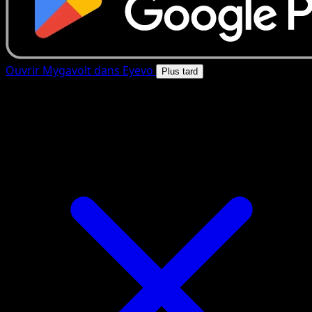
Ouvrir Mygavolt dans Eyevo
Plus tard
4.8★
|
50k+ telechargements
|
Gratuit
Mygavolt