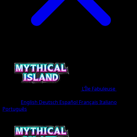
L’Île Fabuleuse
•
#029/8
•
Deux Diamants
Langue
English
Deutsch
Español
Français
Italiano
Português
Pokémon
Niveau 1