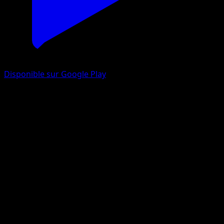
Disponible sur Google Play
Mygavolt
L’Île Fabuleuse
Jeu de Cartes à Collectionner Pokémon Pocket
#029
Deux Diamants
Mitsuhiro Arita
Pokémon