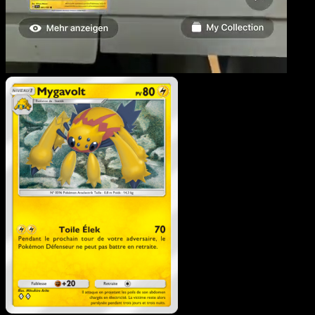
Mygavolt
·
L’Île Fabuleuse