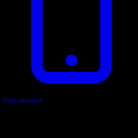
Ouvrir dans l'app
Toile Élek
É
É
70