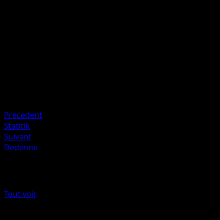
Pendant le prochain tour de votre adversaire, le Pokémon
Défenseur ne peut pas battre en retraite.
Artiste
Mitsuhiro Arita
HP
80
Retraite
Faiblesse
Combat +20
Precedent
Statitik
Suivant
Dedenne
Plus de L’Île Fabuleuse
Tout voir