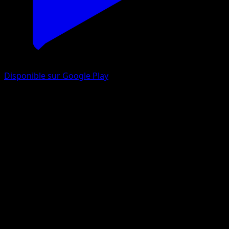
Disponible sur Google Play
Mew
L’Île Fabuleuse
Jeu de Cartes à Collectionner Pokémon Pocket
#031
Trois Diamants
Saya Tsuruta
Pokémon