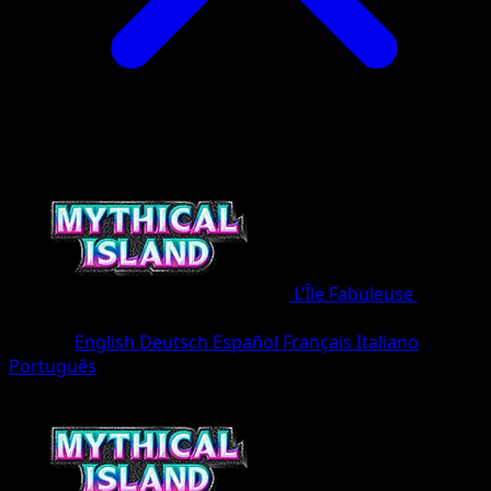
L’Île Fabuleuse
•
#031/8
•
Trois Diamants
Langue
English
Deutsch
Español
Français
Italiano
Português
Pokémon
Base