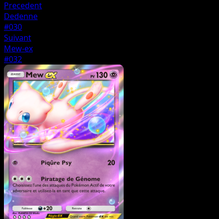
Precedent
Dedenne
#030
Suivant
Mew-ex
#032