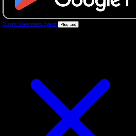
Ouvrir Mew dans Eyevo
Plus tard
4.8★
|
50k+ telechargements
|
Gratuit
Mew