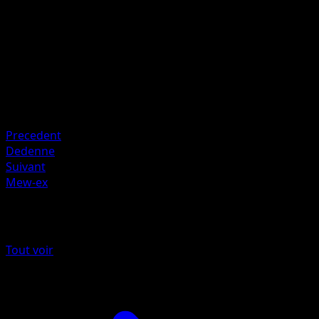
Artiste
Saya Tsuruta
HP
60
Retraite
Faiblesse
Obscurité +20
Precedent
Dedenne
Suivant
Mew-ex
Plus de L’Île Fabuleuse
Tout voir