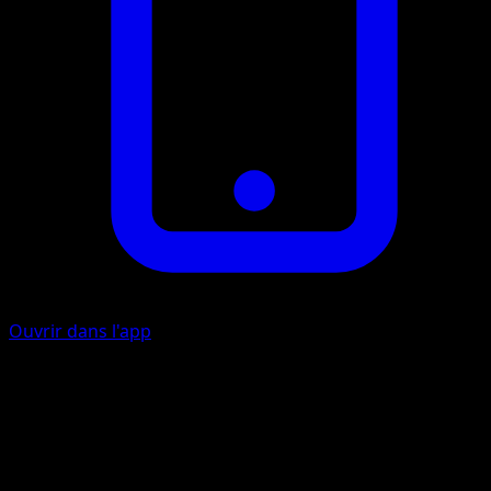
Ouvrir dans l'app
Observation Psychique
P
20
Votre adversaire dévoile sa main.