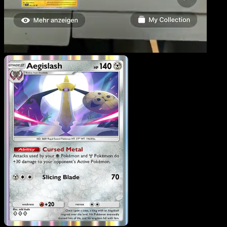
Aegislash
·
Méga-