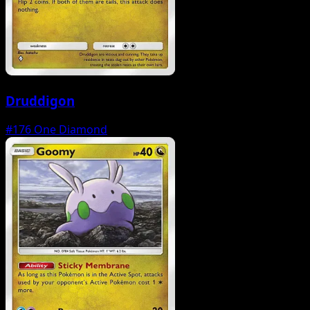
Druddigon
#176
One Diamond