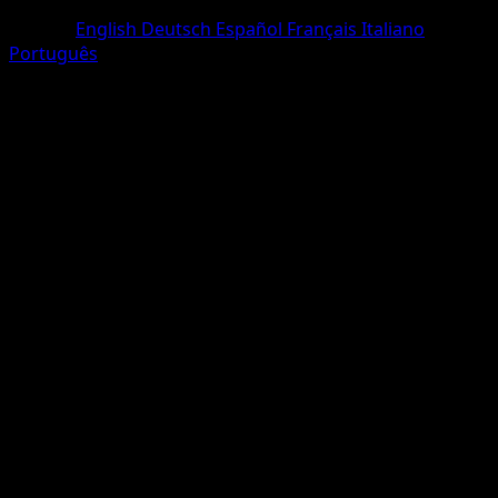
Three Diamond
Langue
English
Deutsch
Español
Français
Italiano
Português