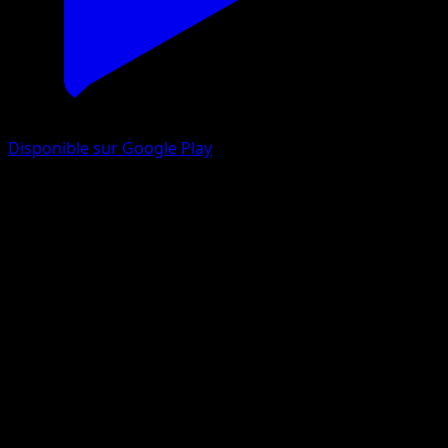
Disponible sur Google Play
Aegislash
Méga-Ascension
Jeu de Cartes à Collectionner Pokémon Pocket
#172
Three Diamond
miki kudo
Pokemon