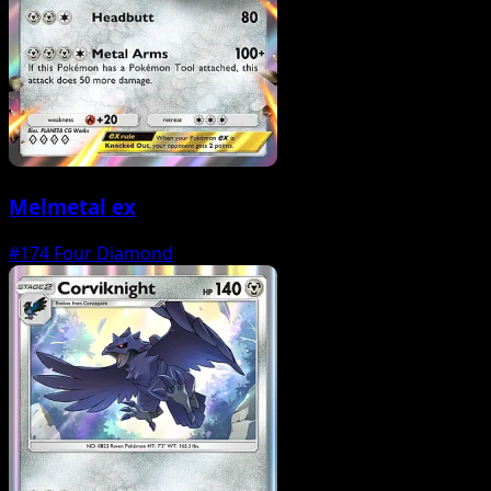
Melmetal ex
#174
Four Diamond