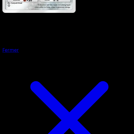
Pokemon
Stage2
Aegislash
Fermer