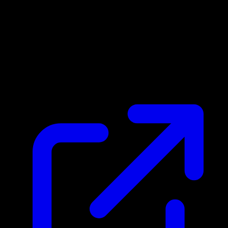
Prix du marche
N/A
Live