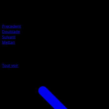
140
Retraite
Faiblesse
Fire +20
Precedent
Doublade
Suivant
Meltan
Plus de Méga-Ascension
Tout voir