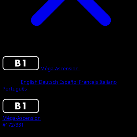
Méga-Ascension
•
#172/331
•
Three
Diamond
Langue
English
Deutsch
Español
Français
Italiano
Português
Pokemon
Stage2
Méga-Ascension
#172/331
Rarete