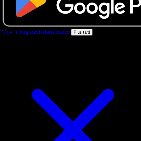
Ouvrir Aegislash dans Eyevo
Plus tard
4.8★
|
50k+ telechargements
|
Gratuit
Aegislash