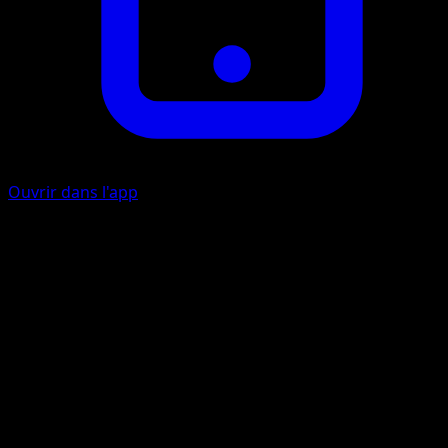
Ouvrir dans l'app
Ability
Cursed Metal
Slicing Blade
M
C
C
70
Artiste
miki kudo
HP