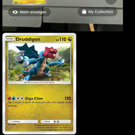
Druddigon
·
Méga-