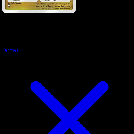
Pokemon
Basic
Druddigon
Fermer