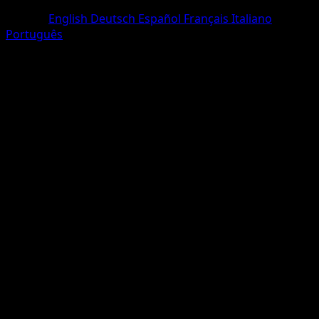
One Diamond
Langue
English
Deutsch
Español
Français
Italiano
Português