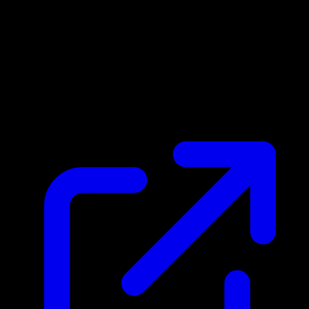
Prix du marche
N/A
Live