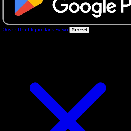
Ouvrir Druddigon dans Eyevo
Plus tard
4.8★
|
50k+ telechargements
|
Gratuit
Druddigon