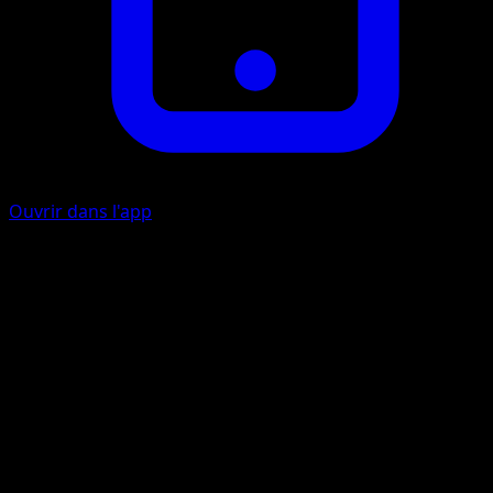
Ouvrir dans l'app
Giga Claw
F
W
C
C
120
Flip 2 coins. If both of them are tails, this attack does
nothing.
Artiste
hatachu
HP