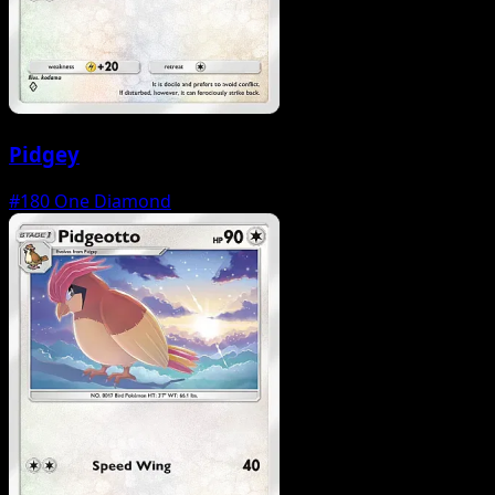
Pidgey
#180
One Diamond