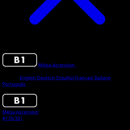
Méga-Ascension
•
#176/331
•
One
Diamond
Langue
English
Deutsch
Español
Français
Italiano
Português
Pokemon
Basic
Méga-Ascension
#176/331
Rarete