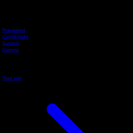
110
Retraite
Faiblesse
Colorless +20
Precedent
Corviknight
Suivant
Goomy
Plus de Méga-Ascension
Tout voir