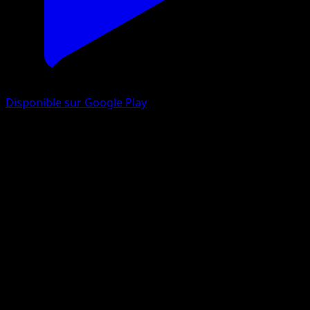
Disponible sur Google Play
Druddigon
Méga-Ascension
Jeu de Cartes à Collectionner Pokémon Pocket
#176
One Diamond
hatachu
Pokemon