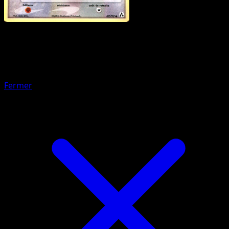
Pokémon
Base
Grainipiot
Fermer