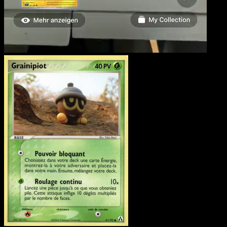
Grainipiot
·
EX Créateurs