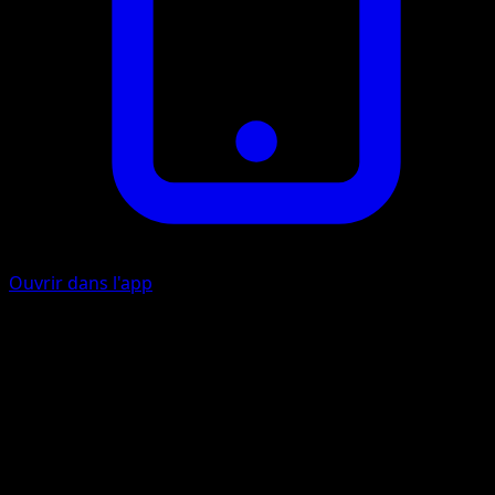
Ouvrir dans l'app
Pouvoir bloquant
I
Choisissez dans votre deck une carte Énergie, montrez-la 
votre adversaire et placez-la dans votre main. Ensuite,
mélangez votre deck.