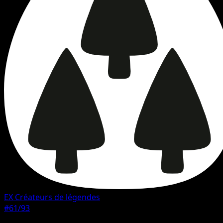
EX Créateurs de légendes
#61/93
Rarete