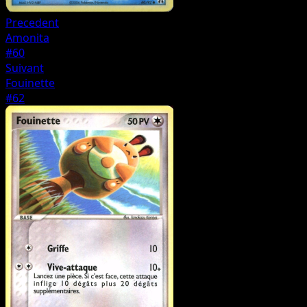
Precedent
Amonita
#60
Suivant
Fouinette
#62