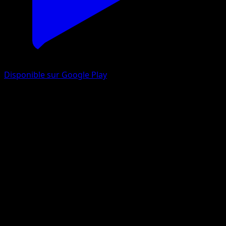
Disponible sur Google Play
Grainipiot
EX Créateurs de légendes
EX
#61
Commune
Yuka Morii
Pokémon