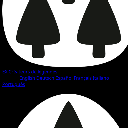
EX Créateurs de légendes
•
#61/93
•
Commune
Langue
English
Deutsch
Español
Français
Italiano
Português
Pokémon
Base