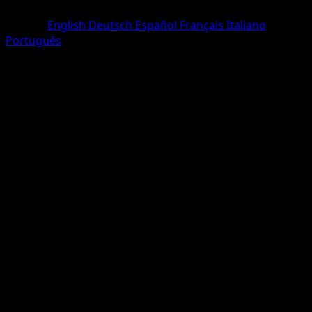
Commune
Langue
English
Deutsch
Español
Français
Italiano
Português