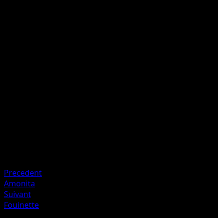
Roulage continu
P
10x
Lancez une pièce jusqu'à ce que vous obteniez pile. Cette
attaque inflige 10 dégâts multipliés par le nombre de
faces.
Artiste
Yuka Morii
HP
40
Retraite
Faiblesse
Feu ×2
Precedent
Amonita
Suivant
Fouinette