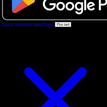
Ouvrir Grainipiot dans Eyevo
Plus tard
4.8★
|
50k+ telechargements
|
Gratuit
Grainipiot