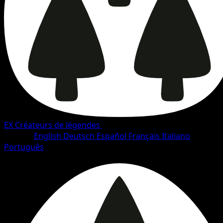
EX Créateurs de légendes
•
#66/93
•
Commune
Langue
English
Deutsch
Español
Français
Italiano
Português
Pokémon
Base