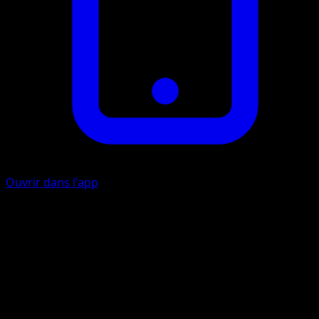
Ouvrir dans l'app
Dard-venin
E
Le Pokémon Défenseur est maintenant Empoisonné.
Artiste
Tomoaki Imakuni