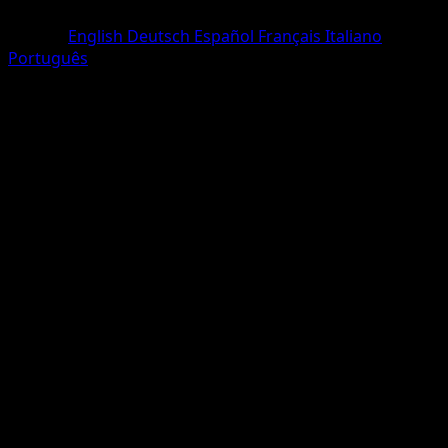
Commune
Langue
English
Deutsch
Español
Français
Italiano
Português