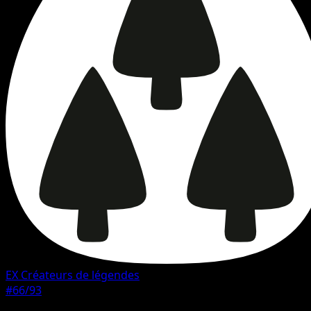
EX Créateurs de légendes
#66/93
Rarete