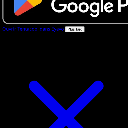
Ouvrir Tentacool dans Eyevo
Plus tard
4.8★
|
50k+ telechargements
|
Gratuit
Tentacool