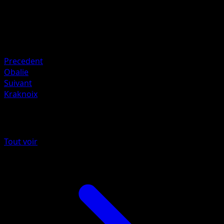
HP
50
Retraite
Faiblesse
Électrique ×2
Precedent
Obalie
Suivant
Kraknoix
Plus de EX Créateurs de légendes
Tout voir