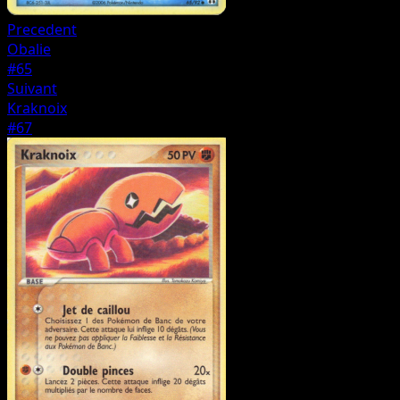
Precedent
Obalie
#65
Suivant
Kraknoix
#67