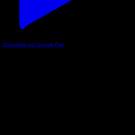
Disponible sur Google Play
Tentacool
EX Créateurs de légendes
EX
#66
Commune
Tomoaki Imakuni
Pokémon