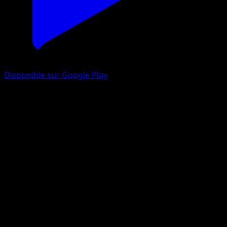
Disponible sur Google Play
Magnéton
Puissance Génétique
Jeu de Cartes à Collectionner Pokémon Pocket
#098
Trois Diamants
kirisAki
Pokémon