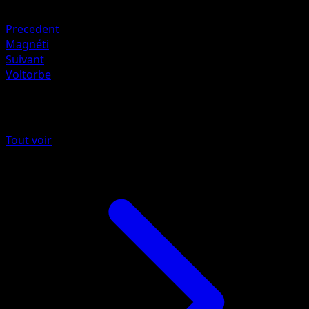
Combat +20
Precedent
Magnéti
Suivant
Voltorbe
Plus de Puissance Génétique
Tout voir