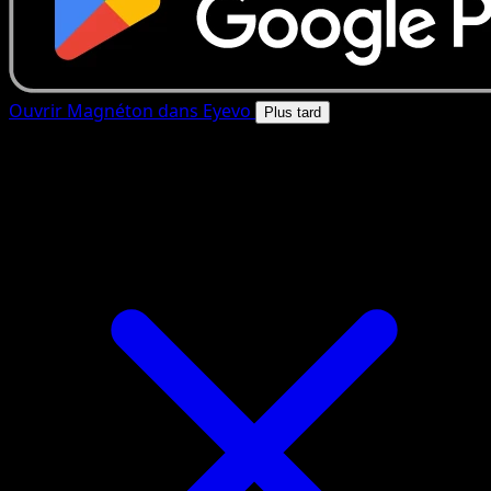
Ouvrir Magnéton dans Eyevo
Plus tard
4.8★
|
50k+ telechargements
|
Gratuit
Magnéton