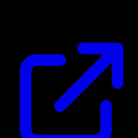
Prix du marche
N/A
Live