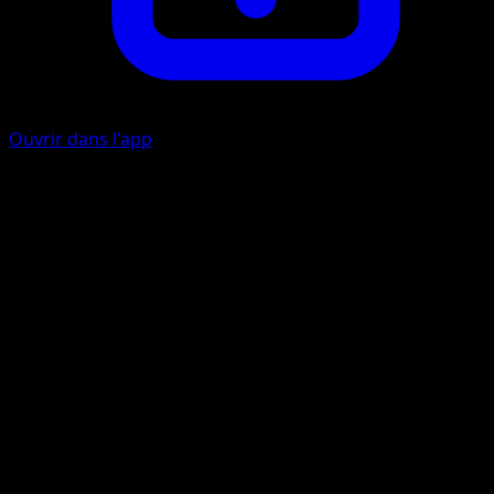
Ouvrir dans l'app
Ability
Volt Charge
Attaque Tournante
É
I
I
I
60
Artiste
kirisAki
HP
80
Retraite
Faiblesse