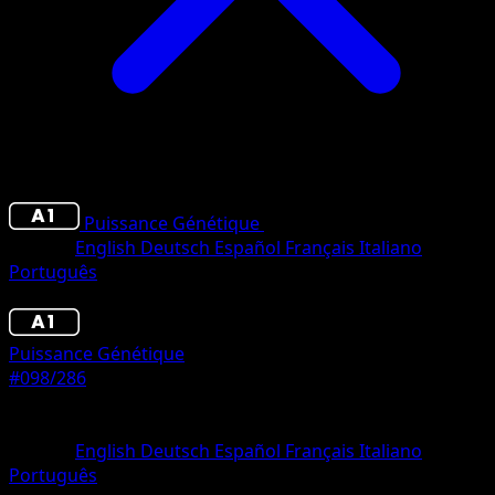
Puissance Génétique
•
#098/286
•
Trois Diamants
Langue
English
Deutsch
Español
Français
Italiano
Português
Pokémon
Niveau 1
Puissance Génétique
#098/286
Rarete
Trois Diamants
Langue
English
Deutsch
Español
Français
Italiano
Português