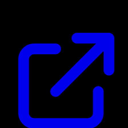
Marktpreis
N/A
Live