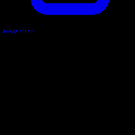
In App öffnen
Ability
Volt Charge
Rundumangriff
E
F
F
F
60
Illustrator
kirisAki
HP
80
Rückzug
Schwäche
Kampf +20