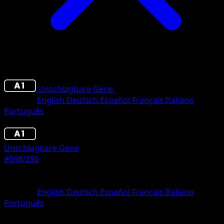
Unschlagbare Gene
•
#098/286
•
Trois Diamant
Sprache
English
Deutsch
Español
Français
Italiano
Português
Pokémon
Rang 1
Unschlagbare Gene
#098/286
Seltenheit
Trois Diamant
Sprache
English
Deutsch
Español
Français
Italiano
Português