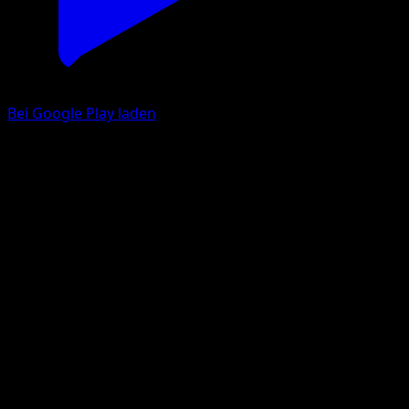
Bei Google Play laden
Magneton
Unschlagbare Gene
Pokémon‑Sammelkartenspiel‑Pocket
#098
Trois Diamant
kirisAki
Pokémon
Rang 1