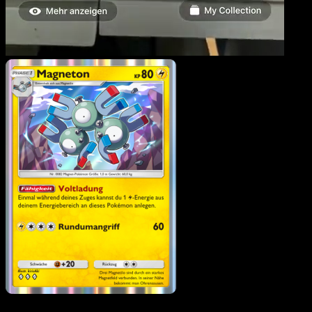
Magneton
·
Unschlagbar
Gene
#098