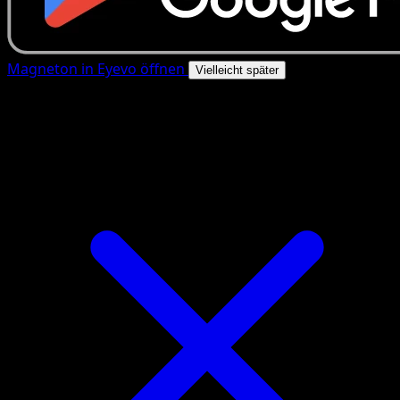
Magneton in Eyevo öffnen
Vielleicht später
4.8★
|
50k+ Downloads
|
Kostenlos
Magneton