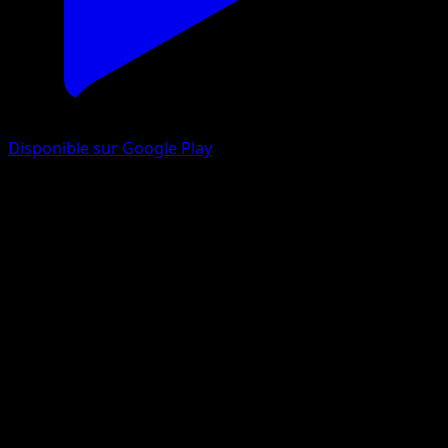
Disponible sur Google Play
Lampéroie
Puissance Génétique
Jeu de Cartes à Collectionner Pokémon Pocket
#108
Deux Diamants
Midori Harada
Pokémon