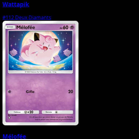
Wattapik
#112
Deux Diamants
Mélofée