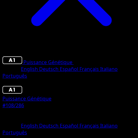
Puissance Génétique
•
#108/286
•
Deux Diamant
Langue
English
Deutsch
Español
Français
Italiano
Português
Pokémon
Niveau 1
Puissance Génétique
#108/286
Rarete
Deux Diamants
Langue
English
Deutsch
Español
Français
Italiano
Português