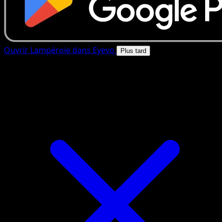
Ouvrir Lampéroie dans Eyevo
Plus tard
4.8★
|
50k+ telechargements
|
Gratuit
Lampéroie