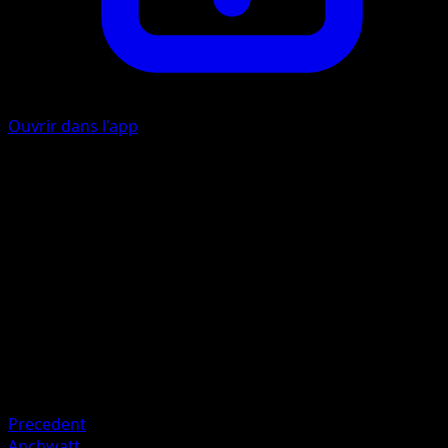
Ouvrir dans l'app
Éclair Frontal
É
40
Artiste
Midori Harada
HP
80
Retraite
Faiblesse
Combat +20
Precedent
Anchwatt