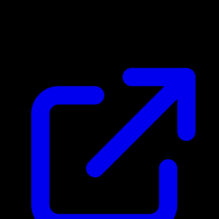
Prix du marche
N/A
Live