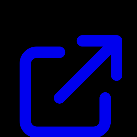
Marktpreis
N/A
Live