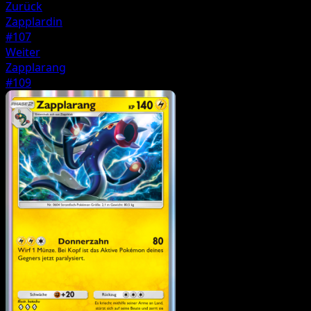
Zurück
Zapplardin
#107
Weiter
Zapplarang
#109