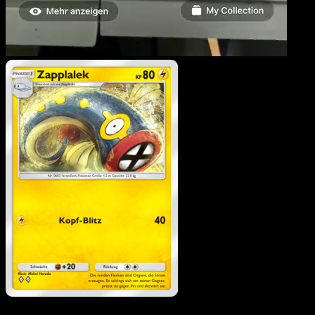
Zapplalek
·
Unschlagbare
Gene
#108