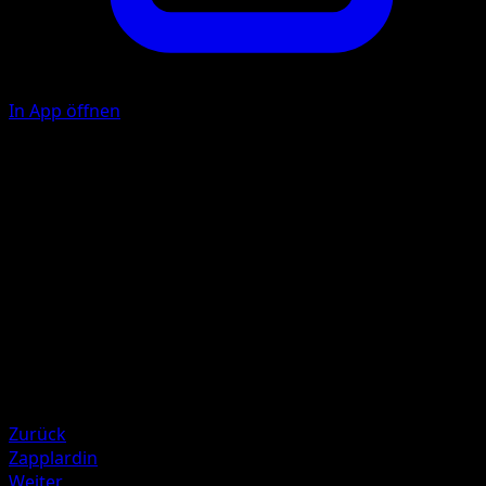
In App öffnen
Kopf-Blitz
E
40
Illustrator
Midori Harada
HP
80
Rückzug
Schwäche
Kampf +20
Zurück
Zapplardin
Weiter