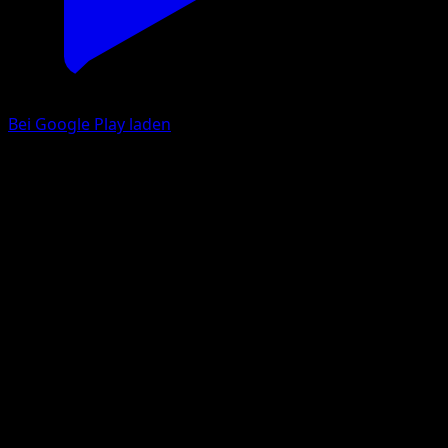
Bei Google Play laden
Zapplalek
Unschlagbare Gene
Pokémon‑Sammelkartenspiel‑Pocket
#108
deux Diamant
Midori Harada
Pokémon
Rang 1