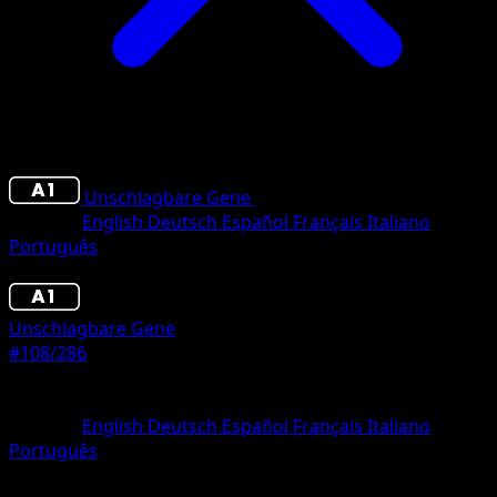
Unschlagbare Gene
•
#108/286
•
deux Diamant
Sprache
English
Deutsch
Español
Français
Italiano
Português
Pokémon
Rang 1
Unschlagbare Gene
#108/286
Seltenheit
deux Diamant
Sprache
English
Deutsch
Español
Français
Italiano
Português