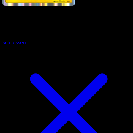
Pokémon
Rang 1
Zapplalek
Schliessen