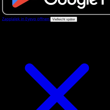
Zapplalek in Eyevo öffnen
Vielleicht später
4.8★
|
50k+ Downloads
|
Kostenlos
Zapplalek