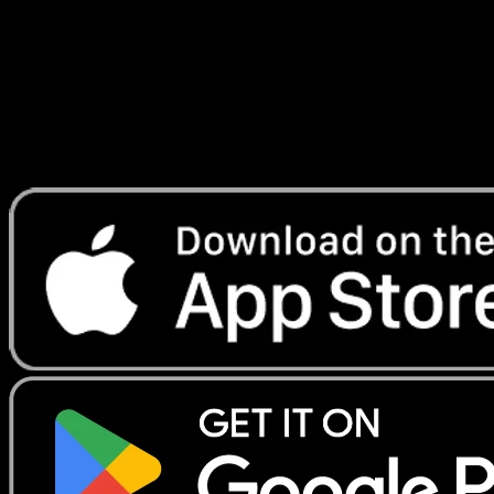
Lade Eyevo, um Karten sofort zu scannen und
Preise zu verfolgen.
Erhalte Live-Preise, Sammlungstools und schnelle Scans.
Öffne genau diese Karte in der App oder lade Eyevo jetzt
herunter.