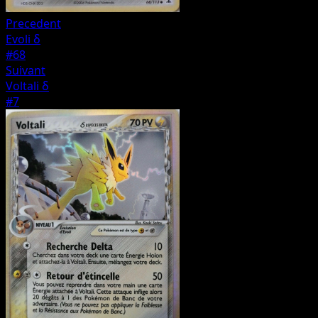
Precedent
Evoli δ
#68
Suivant
Voltali δ
#7