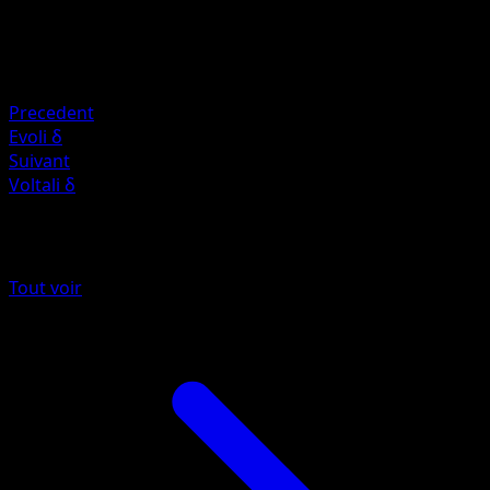
50
Retraite
Faiblesse
Combat ×2
Precedent
Evoli δ
Suivant
Voltali δ
Plus de EX Espèces Delta
Tout voir