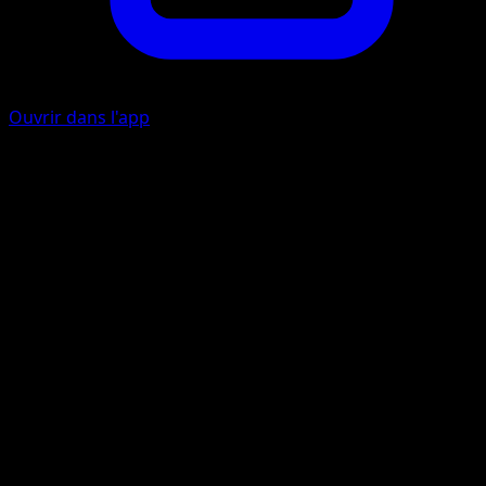
Ouvrir dans l'app
Appel à la famille
I
Choisissez dans votre deck un Pokémon de base et placez
le sur votre Banc. Ensuite, mélangez votre deck.
Ruade
I
I
20
Artiste
Atsuko Nishida
HP