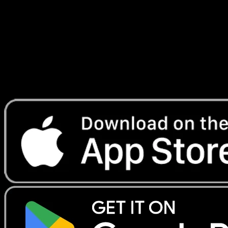
#69
Telechargez Eyevo pour scanner les cartes
instantanement et suivre les prix.
Profitez de prix en direct, d'outils de collection et de scans
rapides. Ouvrez cette carte dans l'app ou telechargez
maintenant.