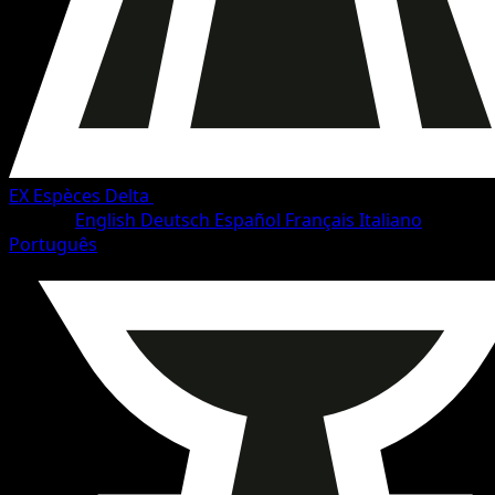
EX Espèces Delta
•
#69/114
•
Commune
Langue
English
Deutsch
Español
Français
Italiano
Português
Pokémon
Base