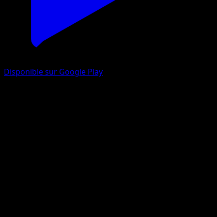
Disponible sur Google Play
Evoli
EX Espèces Delta
EX
#69
Commune
Atsuko Nishida
Pokémon