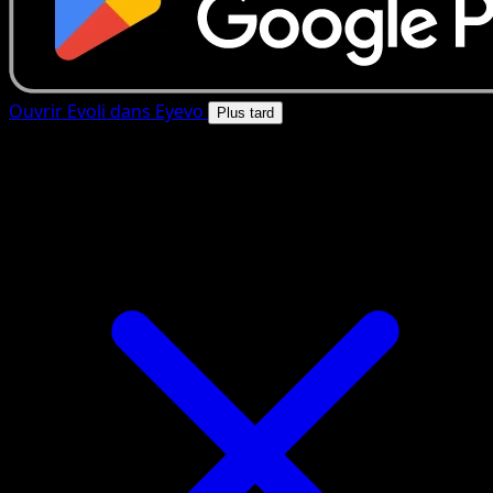
Ouvrir Evoli dans Eyevo
Plus tard
4.8★
|
50k+ telechargements
|
Gratuit
Evoli