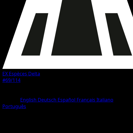
EX Espèces Delta
#69/114
Rarete
Commune
Langue
English
Deutsch
Español
Français
Italiano
Português