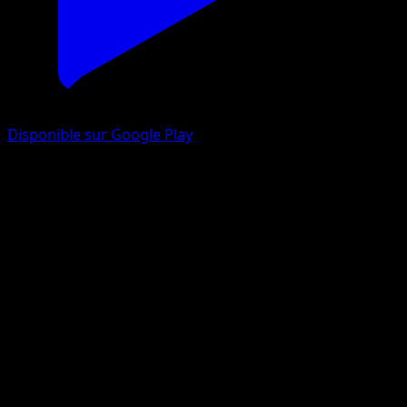
Disponible sur Google Play
Marill
EX Espèces Delta
EX
#76
Commune
Midori Harada
Pokémon