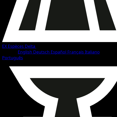
EX Espèces Delta
•
#76/114
•
Commune
Langue
English
Deutsch
Español
Français
Italiano
Português
Pokémon
Base