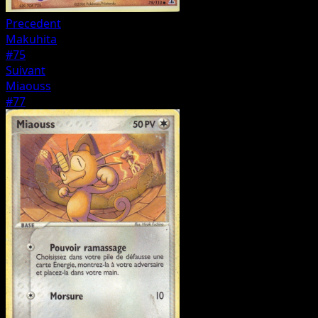
Precedent
Makuhita
#75
Suivant
Miaouss
#77