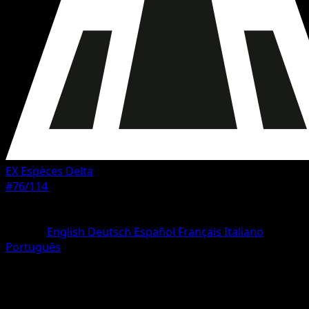
EX Espèces Delta
#76/114
Rarete
Commune
Langue
English
Deutsch
Español
Français
Italiano
Português