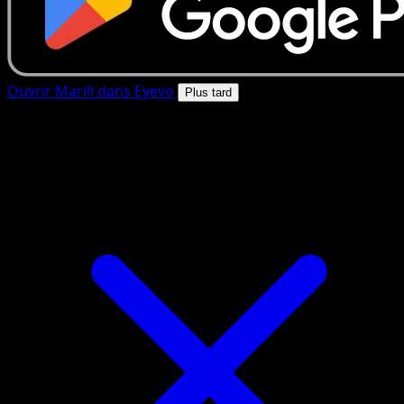
Ouvrir Marill dans Eyevo
Plus tard
4.8★
|
50k+ telechargements
|
Gratuit
Marill