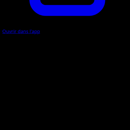
Ouvrir dans l'app
Roulade
I
10
Sauter
I
I
10+
Lancez une pièce. Si c'est face, cette attaque inflige 10
dégâts plus 20 dégâts supplémentaires.
Artiste
Midori Harada