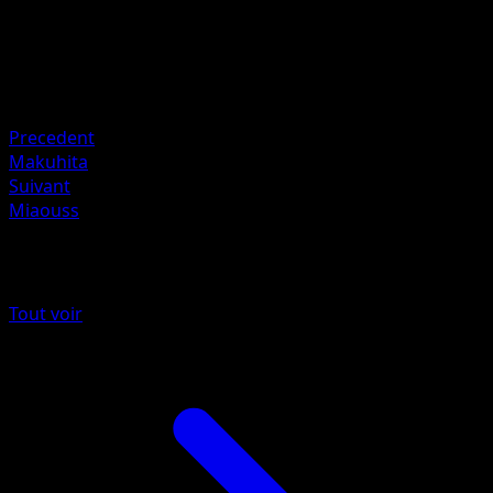
HP
50
Retraite
Faiblesse
Électrique ×2
Precedent
Makuhita
Suivant
Miaouss
Plus de EX Espèces Delta
Tout voir