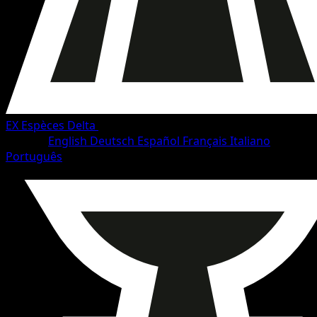
EX Espèces Delta
•
#64/114
•
Commune
Langue
English
Deutsch
Español
Français
Italiano
Português
Pokémon
Base