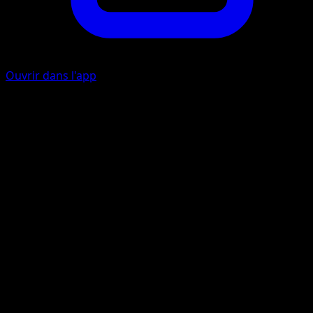
Ouvrir dans l'app
Ability
Duplicate
Spirale épuisante
E
I
20
Retirez à Metamorph 3 marqueurs de dégât (retirez-les
tous s'il en a moins de 3).
Artiste
Yuka Morii
HP
60