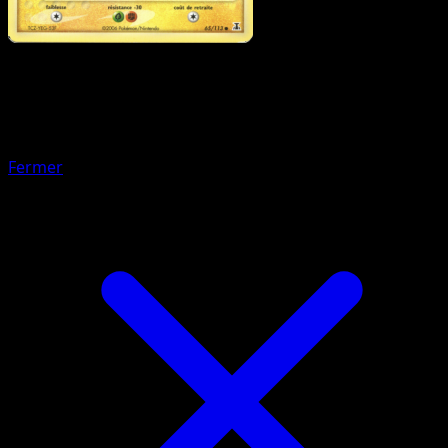
Pokémon
Base
Metamorph
Fermer