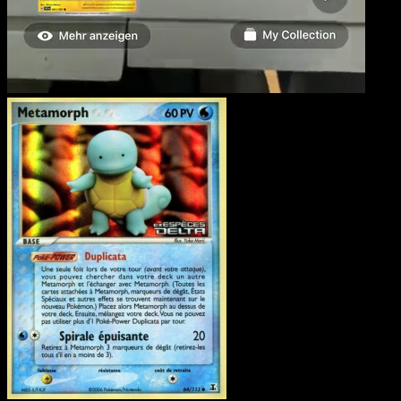
Metamorph
·
EX Espèces