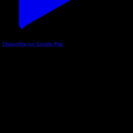
Disponible sur Google Play
Metamorph
EX Espèces Delta
EX
#64
Commune
Yuka Morii
Pokémon