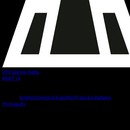
EX Espèces Delta
#64/114
Rarete
Commune
Langue
English
Deutsch
Español
Français
Italiano
Português