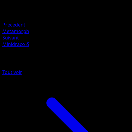
Retraite
Faiblesse
Électrique ×2
Precedent
Metamorph
Suivant
Minidraco δ
Plus de EX Espèces Delta
Tout voir