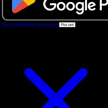
Ouvrir Metamorph dans Eyevo
Plus tard
4.8★
|
50k+ telechargements
|
Gratuit
Metamorph