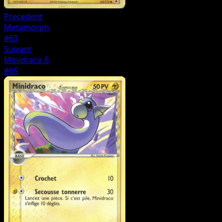
Precedent
Metamorph
#63
Suivant
Minidraco δ
#65