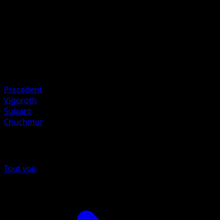
Artiste
Ken Sugimori
HP
160
Retraite
Faiblesse
Combat ×2
Precedent
Vigoroth
Suivant
Chuchmur
Plus de Tempête Céleste
Tout voir