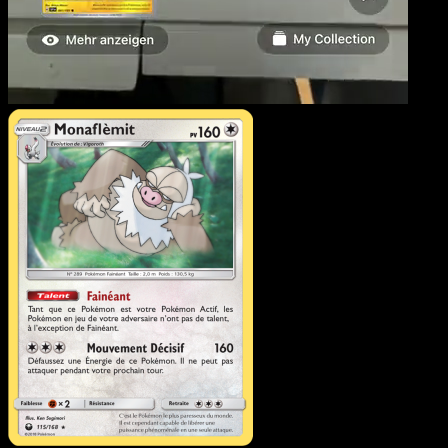
Monaflèmit
·
Tempête