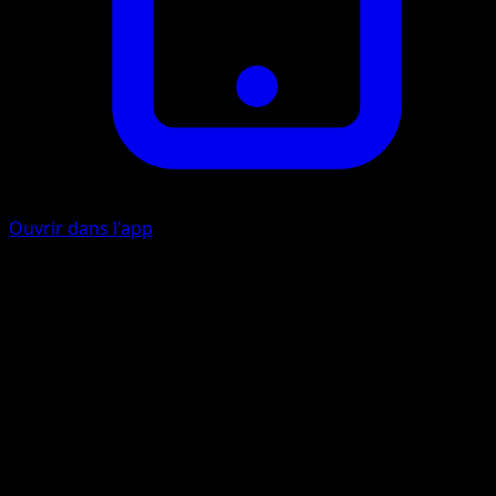
Ouvrir dans l'app
Ability
Lazy
Mouvement Décisif
I
I
I
160
Défaussez une Énergie de ce Pokémon. Il ne peut pas
attaquer pendant votre prochain tour.