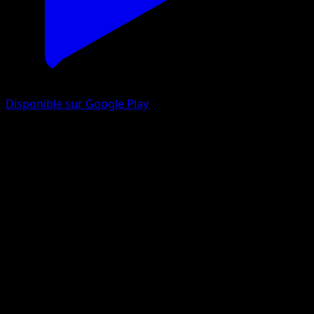
Disponible sur Google Play
Monaflèmit
Tempête Céleste
Soleil et Lune
#115
Rare
Ken Sugimori
Pokémon