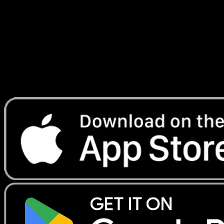
Céleste
#115
Telechargez Eyevo pour scanner les cartes
instantanement et suivre les prix.
Profitez de prix en direct, d'outils de collection et de scans
rapides. Ouvrez cette carte dans l'app ou telechargez
maintenant.