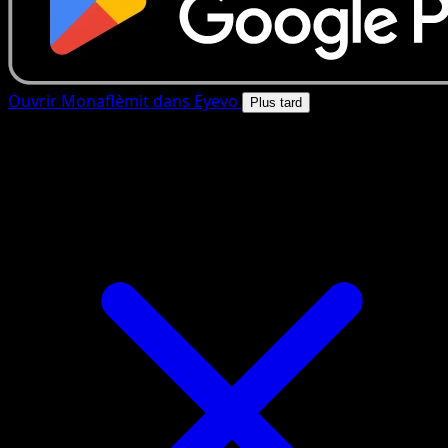
Ouvrir Monaflèmit dans Eyevo
Plus tard
4.8★
|
50k+ telechargements
|
Gratuit
Monaflèmit