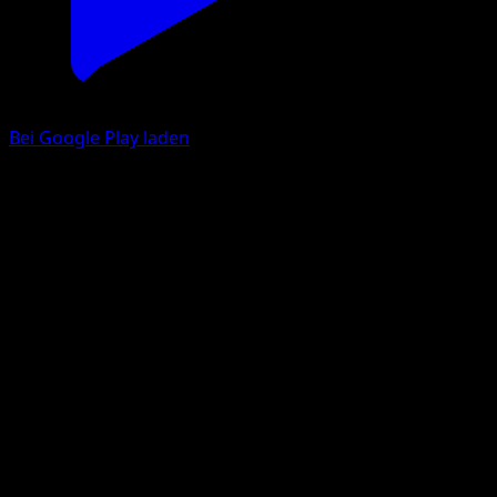
Bei Google Play laden
Letarking
Sturm Am Firmament
Sonne & Mond
#115
Selten
Ken Sugimori
Pokémon
Rang 2