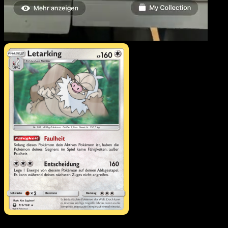
Letarking
·
Sturm Am
Firmament
#115