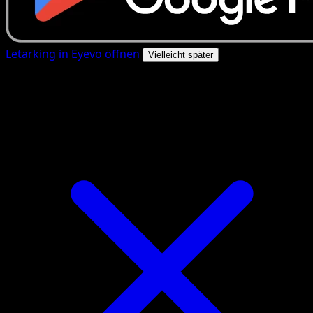
Letarking in Eyevo öffnen
Vielleicht später
4.8★
|
50k+ Downloads
|
Kostenlos
Letarking