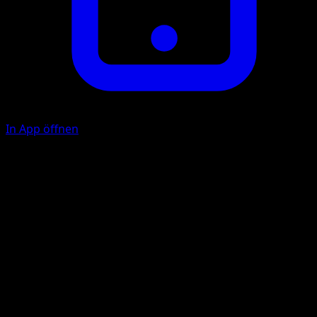
In App öffnen
Ability
Lazy
Entscheidung
F
F
F
160
Lege 1 Energie von diesem Pokémon auf deinen
Ablagestapel. Es kann während deines nächsten Zuges
nicht angreifen.