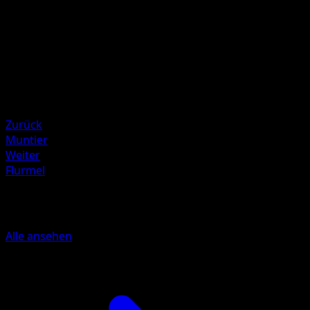
Illustrator
Ken Sugimori
HP
160
Rückzug
Schwäche
Kampf ×2
Zurück
Muntier
Weiter
Flurmel
Mehr aus Sturm Am Firmament
Alle ansehen