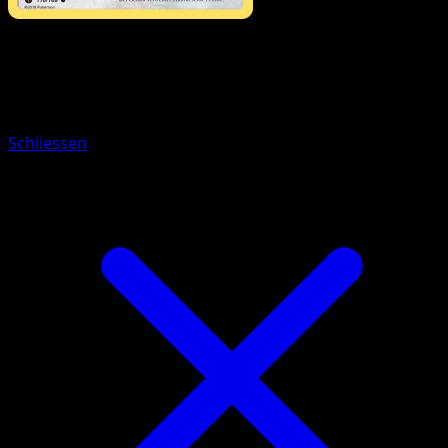
Pokémon
Rang 2
Letarking
Schliessen