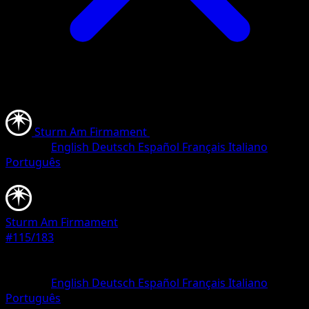
Sturm Am Firmament
•
#115/183
•
Selten
Sprache
English
Deutsch
Español
Français
Italiano
Português
Pokémon
Rang 2
Sturm Am Firmament
#115/183
Seltenheit
Selten
Sprache
English
Deutsch
Español
Français
Italiano
Português