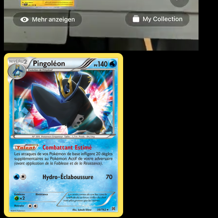
Pingoléon
·
Impulsion