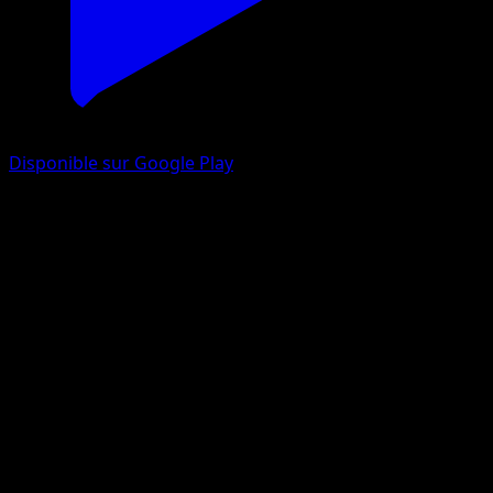
Disponible sur Google Play
Pingoléon
Impulsion Turbo
XY
#38
Rare
Satoshi Shirai
Pokémon