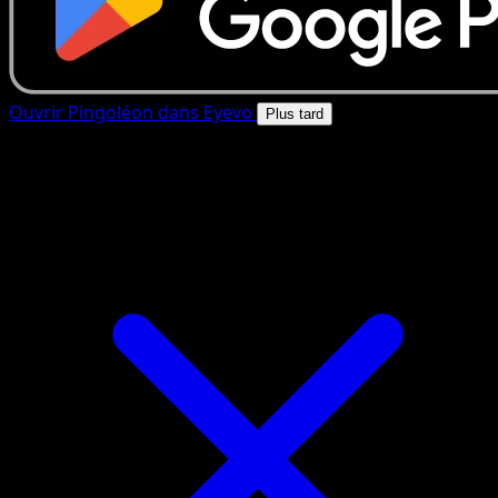
Ouvrir Pingoléon dans Eyevo
Plus tard
4.8★
|
50k+ telechargements
|
Gratuit
Pingoléon