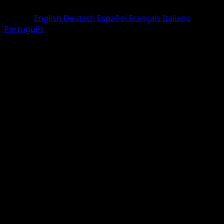
Rare
Langue
English
Deutsch
Español
Français
Italiano
Português