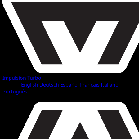
Impulsion Turbo
•
#38/165
•
Rare
Langue
English
Deutsch
Español
Français
Italiano
Português
Pokémon
Niveau 2