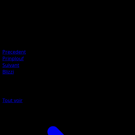
Artiste
Satoshi Shirai
HP
140
Retraite
Faiblesse
Plante ×2
Precedent
Prinplouf
Suivant
Blizzi
Plus de Impulsion Turbo
Tout voir