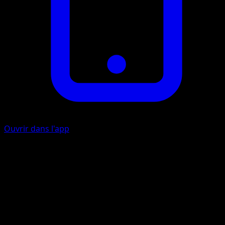
Ouvrir dans l'app
Ability
Dignified Fighter
Hydro-Éclaboussure
E
I
70