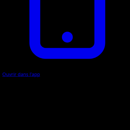
Ouvrir dans l'app
Appel à la Famille
I
Cherchez 2 Pokémon de base dans votre deck et placez-le
sur votre Banc. Mélangez ensuite votre deck.
Feuille Sangsue