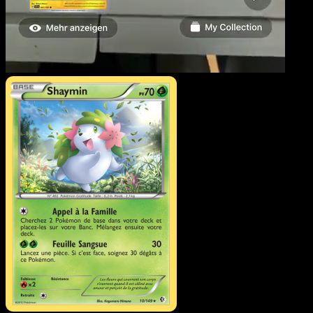
Shaymin
·
Frontières