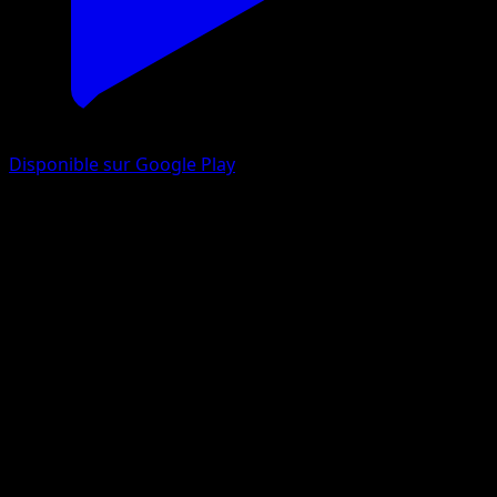
Disponible sur Google Play
Shaymin
Frontières Franchies
Noir & Blanc
#10
Rare
Kagemaru Himeno
Pokémon