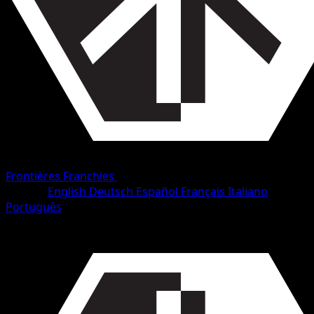
Frontières Franchies
•
#10/153
•
Rare
Langue
English
Deutsch
Español
Français
Italiano
Português
Pokémon
Base