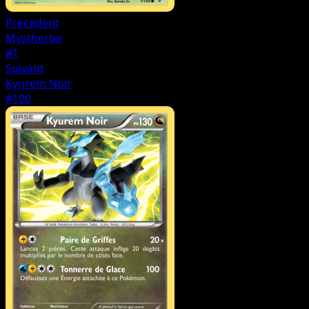
Precedent
Mystherbe
#1
Suivant
Kyurem Noir
#100