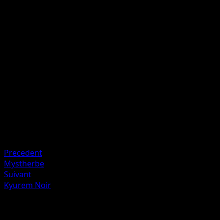
P
P
30
Lancez une pièce. Si c'est face, soignez 30 dégâts à ce
Pokémon.
Artiste
Kagemaru Himeno
HP
70
Retraite
Faiblesse
Feu ×2
Precedent
Mystherbe
Suivant
Kyurem Noir
Plus de Frontières Franchies