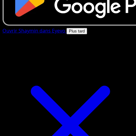
Ouvrir Shaymin dans Eyevo
Plus tard
4.8★
|
50k+ telechargements
|
Gratuit
Shaymin