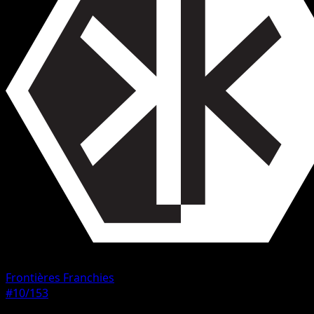
Frontières Franchies
#10/153
Rarete