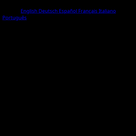
Rare
Langue
English
Deutsch
Español
Français
Italiano
Português