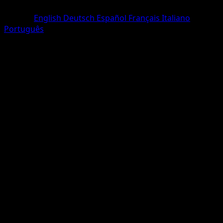
Peu Commune
Langue
English
Deutsch
Español
Français
Italiano
Português