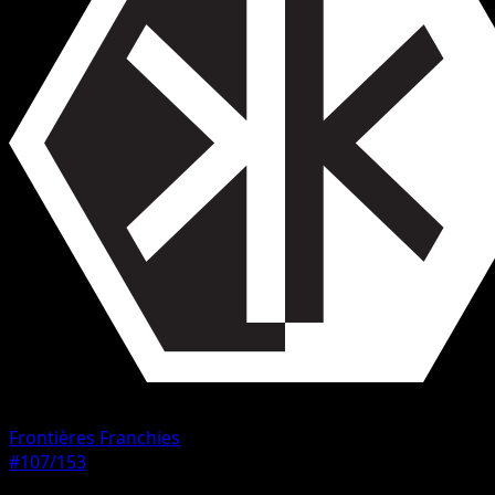
Frontières Franchies
#107/153
Rarete