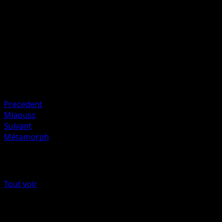
Artiste
Ken Sugimori
HP
60
Retraite
Faiblesse
Électrique ×2
Resistance
Fighting -20
Precedent
Miaouss
Suivant
Métamorph
Plus de Frontières Franchies
Tout voir