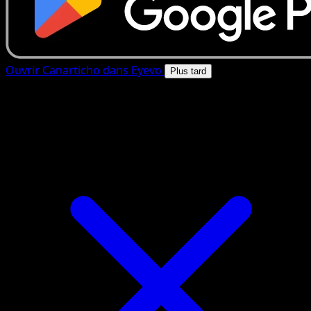
Ouvrir Canarticho dans Eyevo
Plus tard
4.8★
|
50k+ telechargements
|
Gratuit
Canarticho