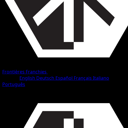
Frontières Franchies
•
#107/153
•
Peu Commune
Langue
English
Deutsch
Español
Français
Italiano
Português
Pokémon
Base