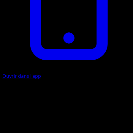
Ouvrir dans l'app
Gnon Vigoureux
I
I
20
Lancez une pièce. Si c'est face, cette attaque inflige 20
dégâts supplémentaires.