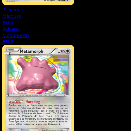
Precedent
Miaouss
#106
Suivant
Métamorph
#108