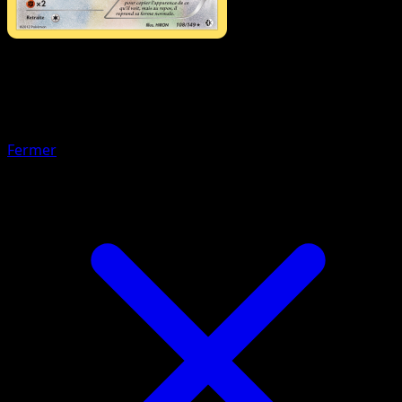
Pokémon
Base
Canarticho
Fermer