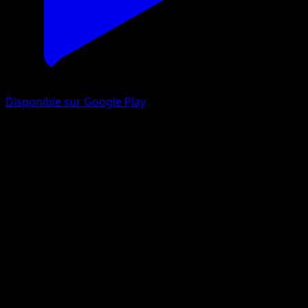
Disponible sur Google Play
Canarticho
Frontières Franchies
Noir & Blanc
#107
Peu Commune
Ken Sugimori
Pokémon