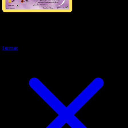
Pokémon
Base
Chovsourir
Fermer