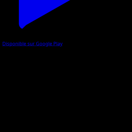
Disponible sur Google Play
Chovsourir
Noir & Blanc
Noir & Blanc
#50
Commune
MAHOU
Pokémon