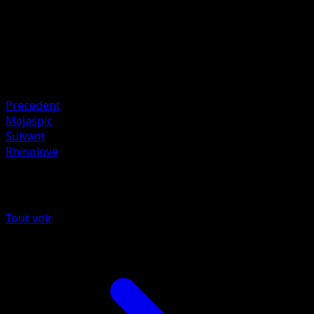
50
Retraite
Faiblesse
Électrique ×2
Resistance
Fighting -20
Precedent
Majaspic
Suivant
Rhinolove
Plus de Noir & Blanc
Tout voir