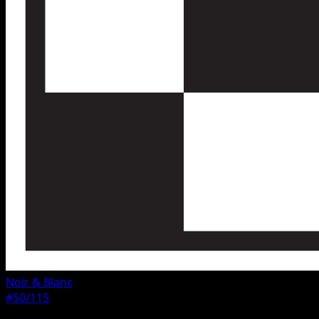
Noir & Blanc
#50/115
Rarete