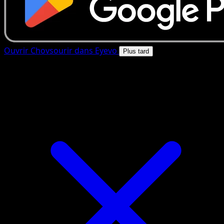
Ouvrir Chovsourir dans Eyevo
Plus tard
4.8★
|
50k+ telechargements
|
Gratuit
Chovsourir