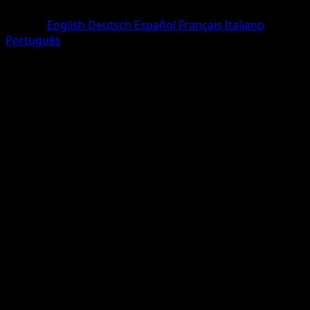
Commune
Langue
English
Deutsch
Español
Français
Italiano
Português