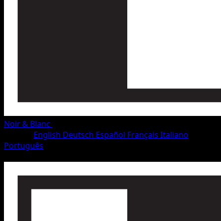
Noir & Blanc
•
#50/115
•
Commune
Langue
English
Deutsch
Español
Français
Italiano
Português
Pokémon
Base