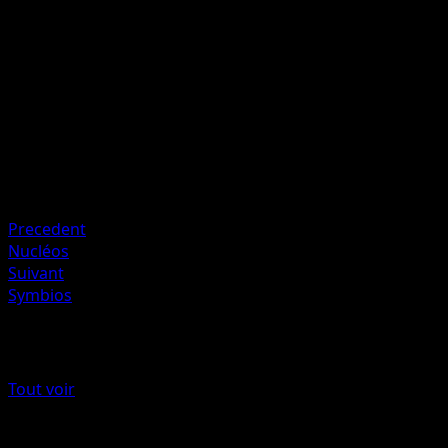
P
I
30
Artiste
Shin Nagasawa
HP
60
Retraite
Faiblesse
Psy ×2
Precedent
Nucléos
Suivant
Symbios
Plus de Noir & Blanc
Tout voir