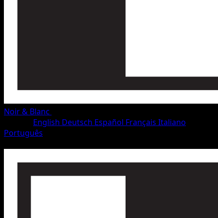
Noir & Blanc
•
#56/115
•
Peu Commune
Langue
English
Deutsch
Español
Français
Italiano
Português
Pokémon
Niveau 1