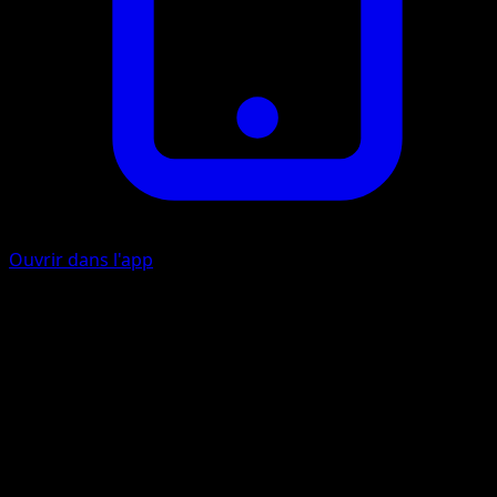
Ouvrir dans l'app
Soin
I
Défaussez une Énergie attachée à ce Pokémon et soignez
tous les dégâts de ce Pokémon.
Roulade