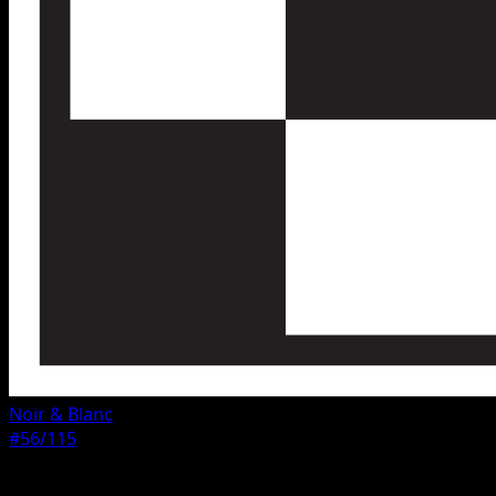
Noir & Blanc
#56/115
Rarete
Peu Commune