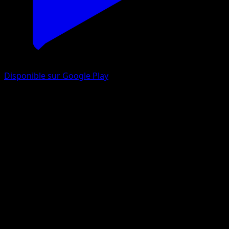
Disponible sur Google Play
Méios
Noir & Blanc
Noir & Blanc
#56
Peu Commune
Shin Nagasawa
Pokémon