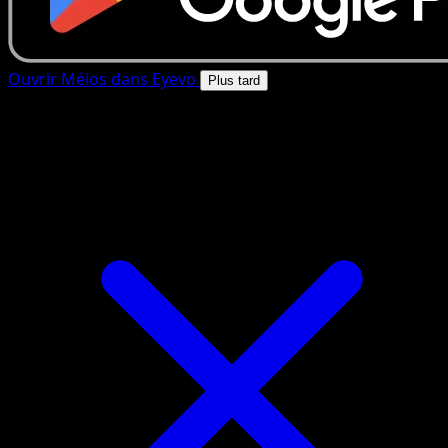
Ouvrir Méios dans Eyevo
Plus tard
4.8★
|
50k+ telechargements
|
Gratuit
Méios