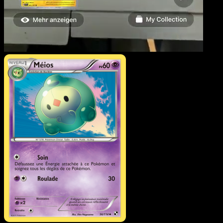
Méios
·
Noir & Blanc
#56