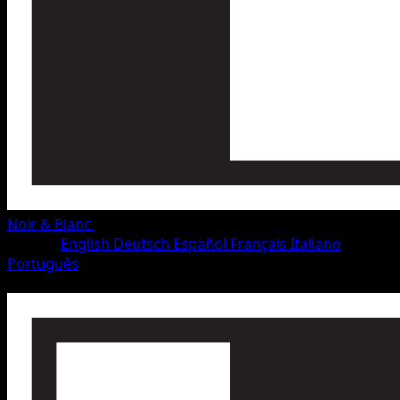
Noir & Blanc
•
#69/115
•
Rare
Langue
English
Deutsch
Español
Français
Italiano
Português
Pokémon
Niveau 1