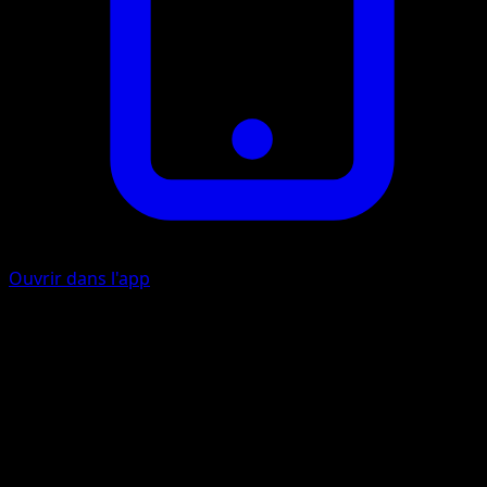
Ouvrir dans l'app
Crachat d’Acide
O
20
Le Pokémon Défenseur est maintenant Brûlé. Lancez une
pièce. Si c’est face, le Pokémon Défenseur est aussi
Paralysé.