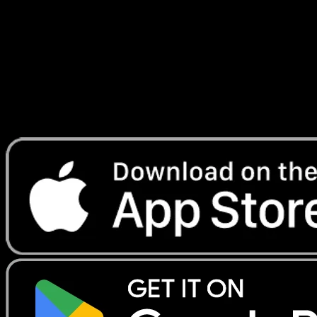
#69
Telechargez Eyevo pour scanner les cartes
instantanement et suivre les prix.
Profitez de prix en direct, d'outils de collection et de scans
rapides. Ouvrez cette carte dans l'app ou telechargez
maintenant.