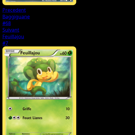
Precedent
Baggiguane
#68
Suivant
Feuillajou
#7