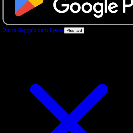
Ouvrir Baggaïd dans Eyevo
Plus tard
4.8★
|
50k+ telechargements
|
Gratuit
Baggaïd