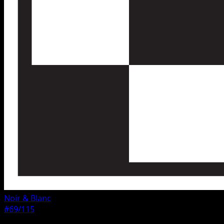
Noir & Blanc
#69/115
Rarete