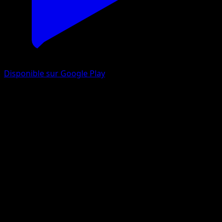
Disponible sur Google Play
Baggaïd
Noir & Blanc
Noir & Blanc
#69
Rare
Shin Nagasawa
Pokémon