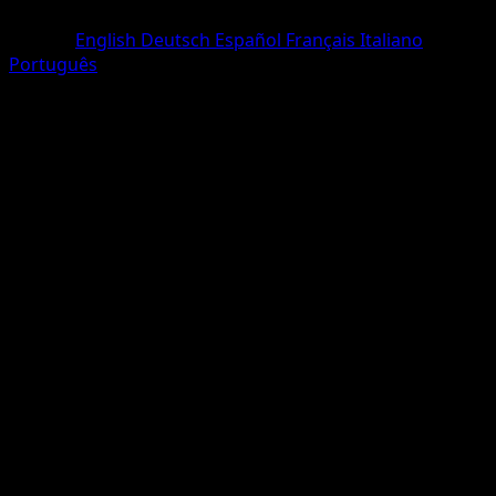
Rare
Langue
English
Deutsch
Español
Français
Italiano
Português