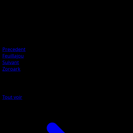
HP
60
Retraite
Faiblesse
Combat ×2
Resistance
Psychic -20
Precedent
Feuillajou
Suivant
Zoroark
Plus de Noir & Blanc
Tout voir