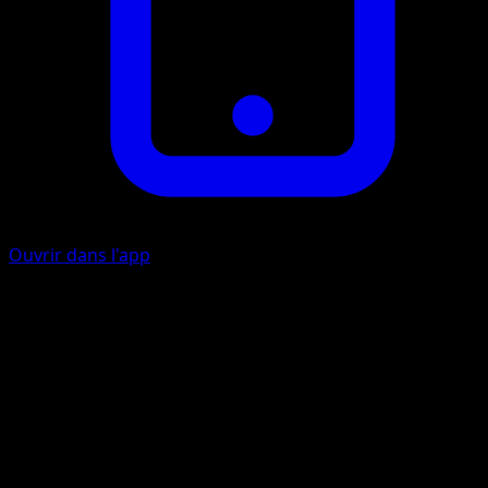
Ouvrir dans l'app
Coup Rapide
I
I
30
Lancez une pièce. Si c’est pile, cette attaque ne fait rien.
Artiste
Kouki Saitou