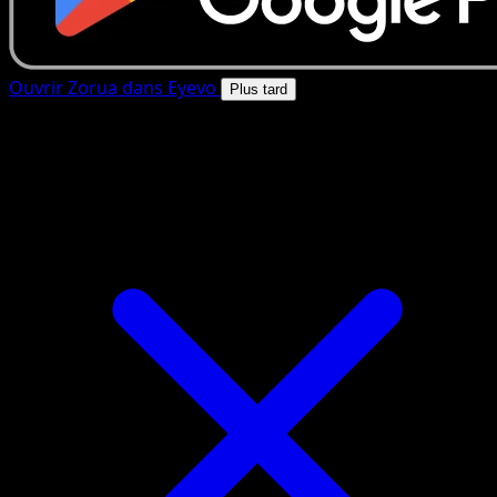
Ouvrir Zorua dans Eyevo
Plus tard
4.8★
|
50k+ telechargements
|
Gratuit
Zorua