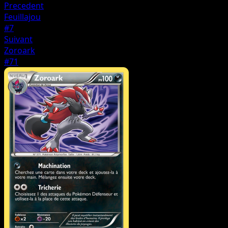
Precedent
Feuillajou
#7
Suivant
Zoroark
#71