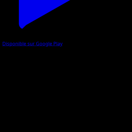
Disponible sur Google Play
Zorua
Noir & Blanc
Noir & Blanc
#70
Commune
Kouki Saitou
Pokémon