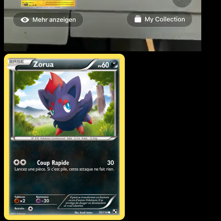
Zorua
·
Noir & Blanc
#70