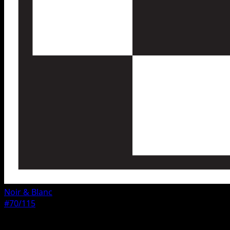
Noir & Blanc
#70/115
Rarete
Commune