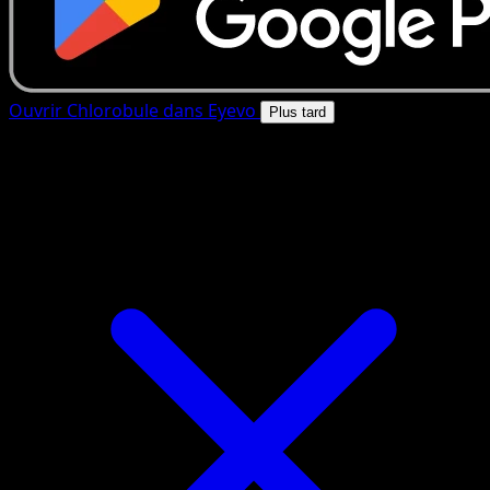
Ouvrir Chlorobule dans Eyevo
Plus tard
4.8★
|
50k+ telechargements
|
Gratuit
Chlorobule