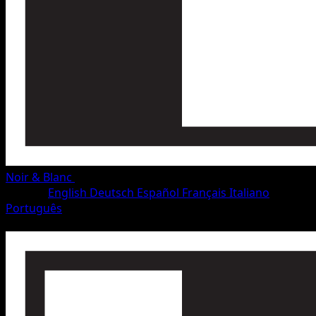
Noir & Blanc
•
#9/115
•
Commune
Langue
English
Deutsch
Español
Français
Italiano
Português
Pokémon
Base