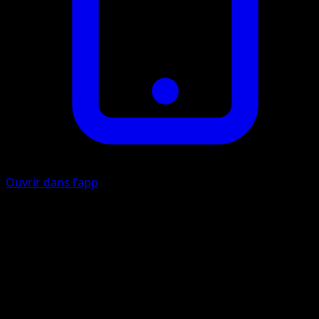
Ouvrir dans l'app
Feuillemagik
P
10
Lancez une pièce. Si c’est face, cette attaque inflige 10
dégâts supplémentaires et vous soignez 10 dégâts à ce
Pokémon.