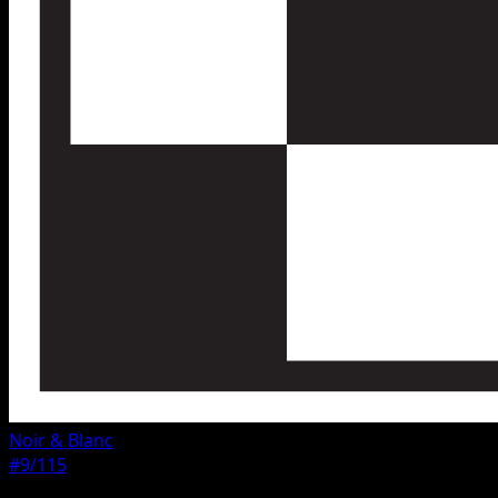
Noir & Blanc
#9/115
Rarete