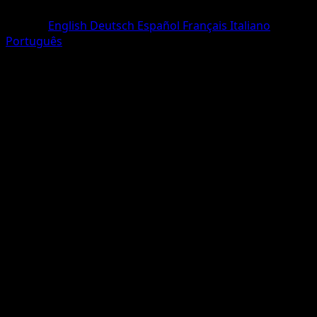
Commune
Langue
English
Deutsch
Español
Français
Italiano
Português