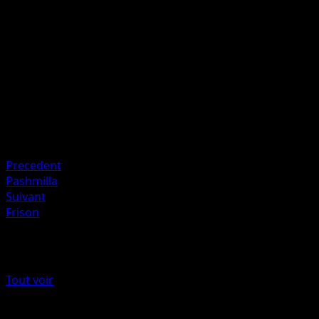
Artiste
Kagemaru Himeno
HP
50
Retraite
Faiblesse
Feu ×2
Resistance
Water -20
Precedent
Pashmilla
Suivant
Frison
Plus de Noir & Blanc
Tout voir