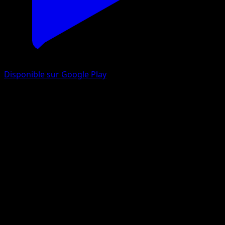
Disponible sur Google Play
Chlorobule
Noir & Blanc
Noir & Blanc
#9
Commune
Kagemaru Himeno
Pokémon