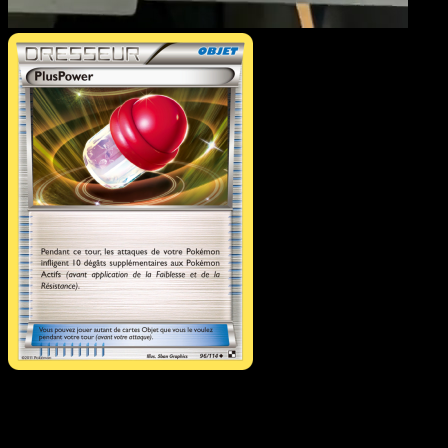
PlusPower
·
Noir & Blanc
#96
Telechargez Eyevo pour scanner les cartes