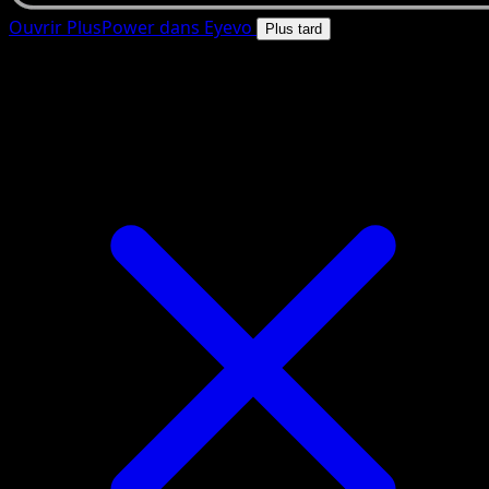
Ouvrir PlusPower dans Eyevo
Plus tard
4.8★
|
50k+ telechargements
|
Gratuit
PlusPower