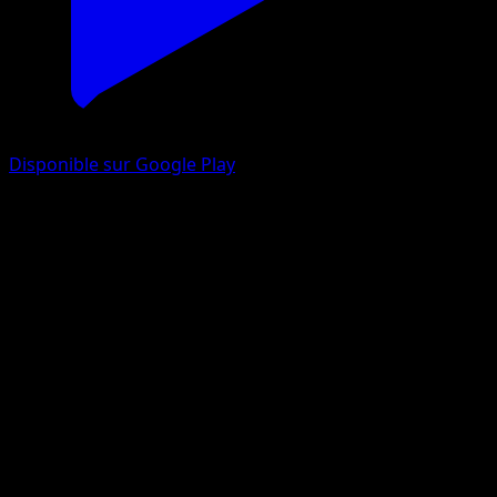
Disponible sur Google Play
PlusPower
Noir & Blanc
Noir & Blanc
#96
Peu Commune
5ban Graphics
Dresseur