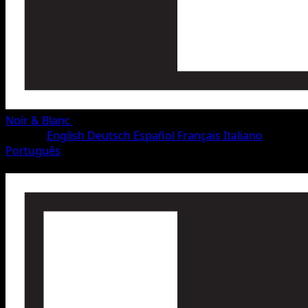
Noir & Blanc
•
#96/115
•
Peu Commune
Langue
English
Deutsch
Español
Français
Italiano
Português
Dresseur