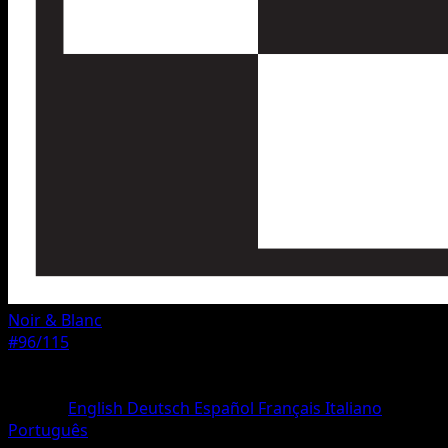
Noir & Blanc
#96/115
Rarete
Peu Commune
Langue
English
Deutsch
Español
Français
Italiano
Português