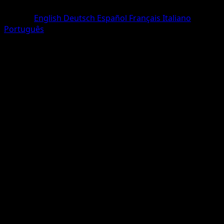
Peu Commune
Langue
English
Deutsch
Español
Français
Italiano
Português