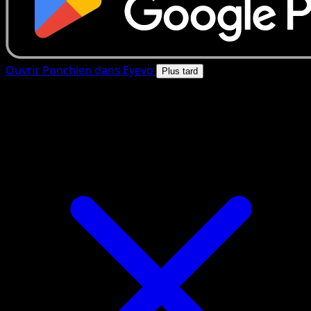
Ouvrir Ponchien dans Eyevo
Plus tard
4.8★
|
50k+ telechargements
|
Gratuit
Ponchien