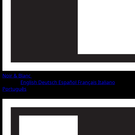
Noir & Blanc
•
#82/115
•
Peu Commune
Langue
English
Deutsch
Español
Français
Italiano
Português
Pokémon
Niveau 1