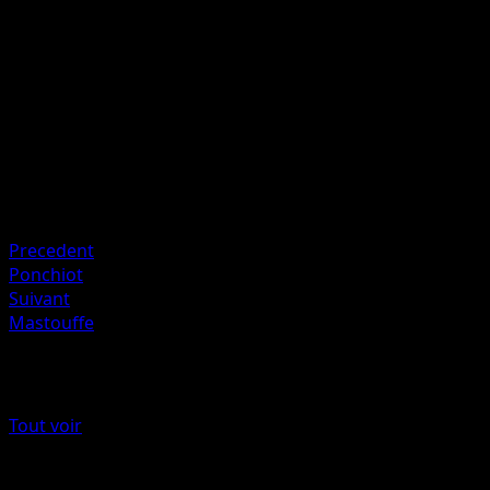
I
I
I
50
Artiste
Midori Harada
HP
80
Retraite
Faiblesse
Combat ×2
Precedent
Ponchiot
Suivant
Mastouffe
Plus de Noir & Blanc
Tout voir