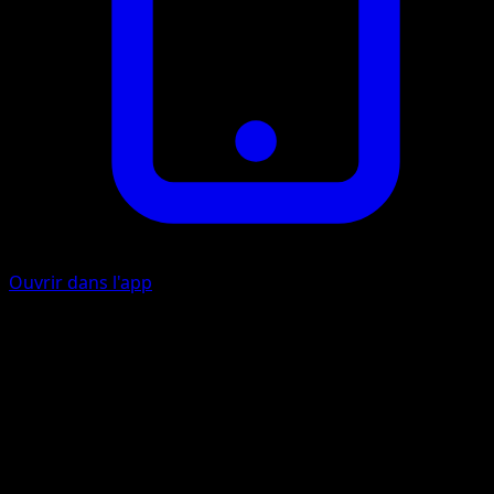
Ouvrir dans l'app
Collectionner
I
I
Piochez 3 cartes.
Morsure