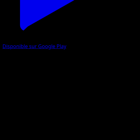
Disponible sur Google Play
Ponchien
Noir & Blanc
Noir & Blanc
#82
Peu Commune
Midori Harada
Pokémon