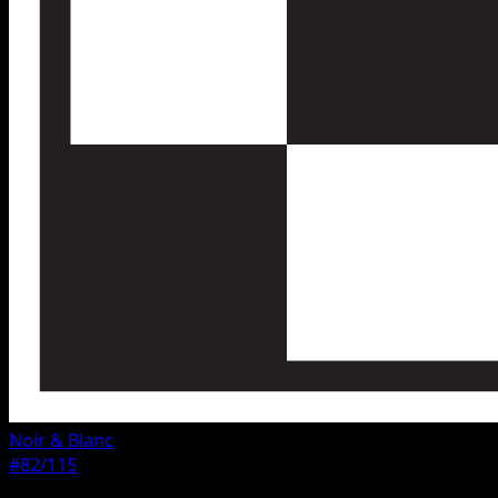
Noir & Blanc
#82/115
Rarete