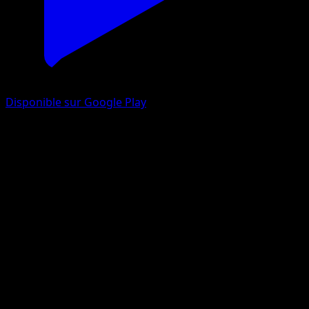
Disponible sur Google Play
Réanimation
Set de Base
Base
#89
Peu Commune
Keiji Kinebuchi
Dresseur