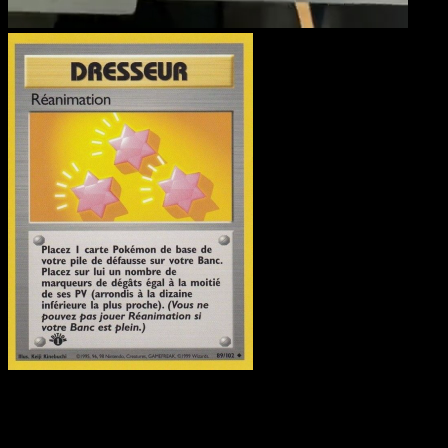
Réanimation
·
Set de Bas
#89
Telechargez Eyevo pour scanner les cartes