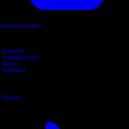
Ouvrir dans l'app
Artiste
Keiji Kinebuchi
Retraite
Precedent
Professeur Chen
Suivant
Magneton
Plus de Set de Base
Tout voir