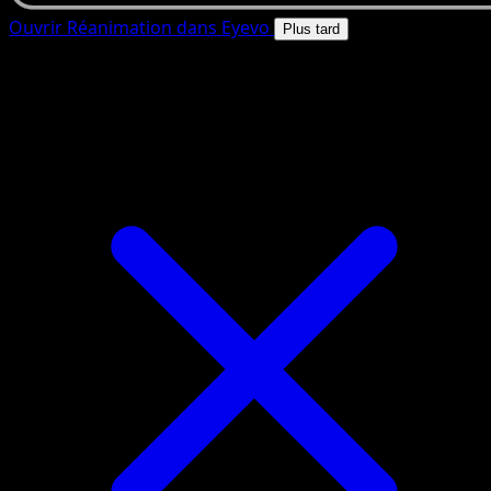
Ouvrir Réanimation dans Eyevo
Plus tard
4.8★
|
50k+ telechargements
|
Gratuit
Réanimation