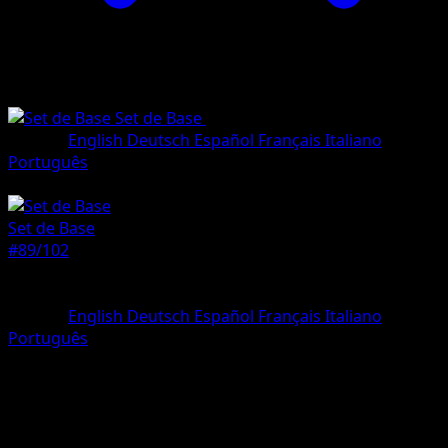
Set de Base
•
#89/102
•
Peu Commune
Langue
English
Deutsch
Español
Français
Italiano
Português
Dresseur
Set de Base
#89/102
Rarete
Peu Commune
Langue
English
Deutsch
Español
Français
Italiano
Português