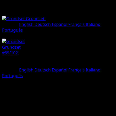
Grundset
•
#89/102
•
Ungewöhnlich
Sprache
English
Deutsch
Español
Français
Italiano
Português
Trainer
Grundset
#89/102
Seltenheit
Ungewöhnlich
Sprache
English
Deutsch
Español
Français
Italiano
Português