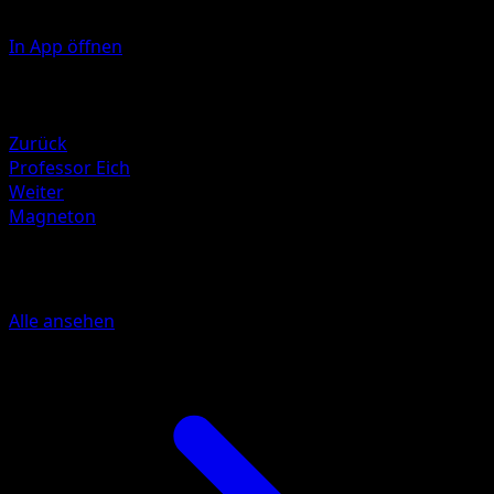
In App öffnen
Illustrator
Keiji Kinebuchi
Rückzug
Zurück
Professor Eich
Weiter
Magneton
Mehr aus Grundset
Alle ansehen