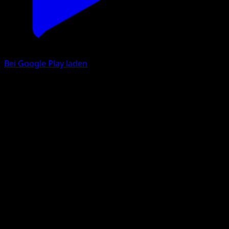
Bei Google Play laden
Beleber
Grundset
Grund
#89
Ungewöhnlich
Keiji Kinebuchi
Trainer
Eyevo App holen