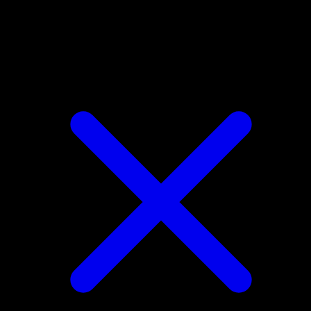
4.8★
|
50k+ Downloads
|
Kostenlos
Beleber