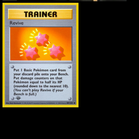
Beleber
·
Grundset
#89
Lade Eyevo, um Karten sofort zu scannen und
Preise zu verfolgen.