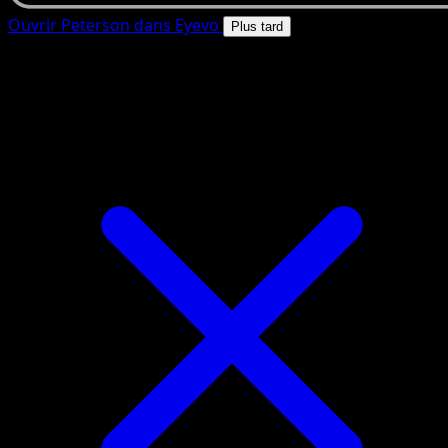
Ouvrir Peterson dans Eyevo
Plus tard
4.8★
|
50k+ telechargements
|
Gratuit
Peterson