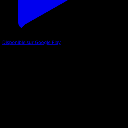
Disponible sur Google Play
Peterson
Astres Radieux
Épée et Bouclier
#TG28
Ultra Rare
GOSSAN
Dresseur