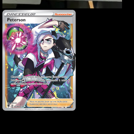
Peterson
·
Astres Radieu
#TG28
Telechargez Eyevo pour scanner les cartes