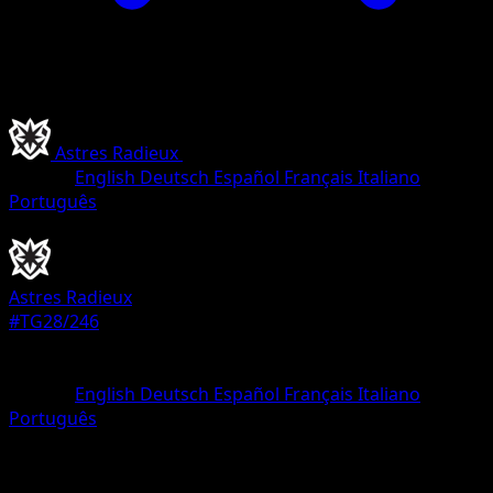
Astres Radieux
•
#TG28/246
•
Ultra Rare
Langue
English
Deutsch
Español
Français
Italiano
Português
Dresseur
Astres Radieux
#TG28/246
Rarete
Ultra Rare
Langue
English
Deutsch
Español
Français
Italiano
Português