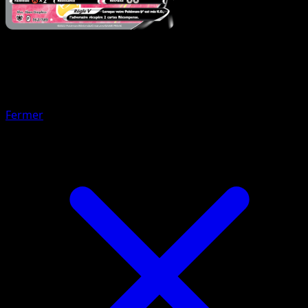
Pokémon
Base
Dardargnan V
Fermer