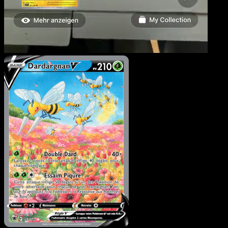
Dardargnan V
·
Astres