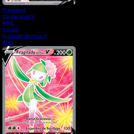
Precedent
Dardargnan V
#160
Suivant
Fragilady de Hisui V
#162