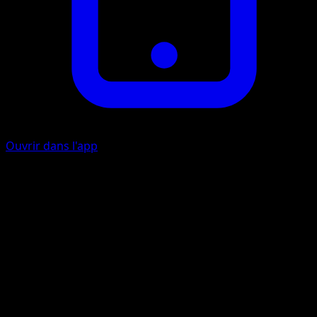
Ouvrir dans l'app
Double Dard
P
40×
Lancez 2 pièces. Cette attaque inflige 40 dégâts pour
chaque côté face.
Essaim Piqûre