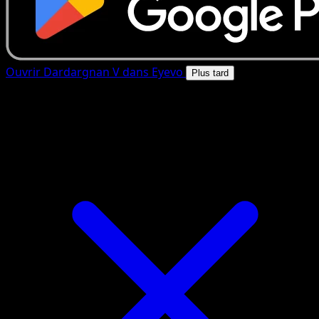
Ouvrir Dardargnan V dans Eyevo
Plus tard
4.8★
|
50k+ telechargements
|
Gratuit
Dardargnan V