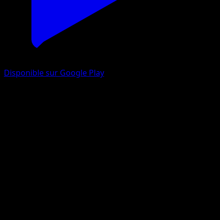
Disponible sur Google Play
Dardargnan V
Astres Radieux
Épée et Bouclier
#161
Ultra Rare
Narumi Sato
Pokémon