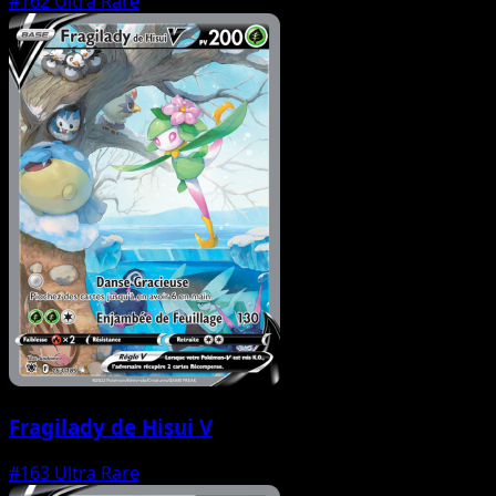
#162
Ultra Rare
Fragilady de Hisui V
#163
Ultra Rare