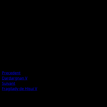
P
P
I
Cette attaque inflige 50 dégâts à l'un des Pokémon de
votre adversaire pour chacun de vos Dardargnan-V en jeu
(N'appliquez ni la Faiblesse ni la Résistance aux Pokémon
de Banc.)
Artiste
Narumi Sato
HP
210
Retraite
Faiblesse
Feu ×2
Precedent
Dardargnan V
Suivant
Fragilady de Hisui V
Plus de Astres Radieux