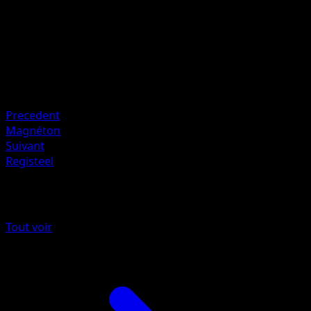
HP
150
Retraite
Faiblesse
Feu ×2
Resistance
Grass -30
Precedent
Magnéton
Suivant
Registeel
Plus de Astres Radieux
Tout voir