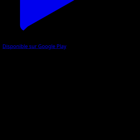
Disponible sur Google Play
Magnézone
Astres Radieux
Épée et Bouclier
#107
Holo Rare
GOSSAN
Pokémon