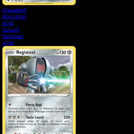
Precedent
Magnéton
#106
Suivant
Registeel
#108