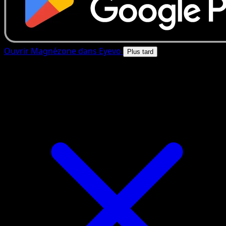
Ouvrir Magnézone dans Eyevo
Plus tard
4.8★
|
50k+ telechargements
|
Gratuit
Magnézone