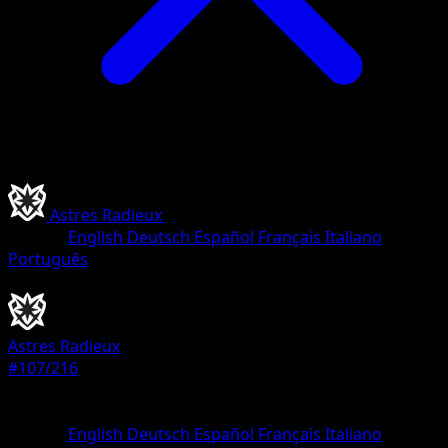
Astres Radieux
•
#107/216
•
Holo Rare
Langue
English
Deutsch
Español
Français
Italiano
Português
Pokémon
Niveau 2
Astres Radieux
#107/216
Rarete
Holo Rare
Langue
English
Deutsch
Español
Français
Italiano