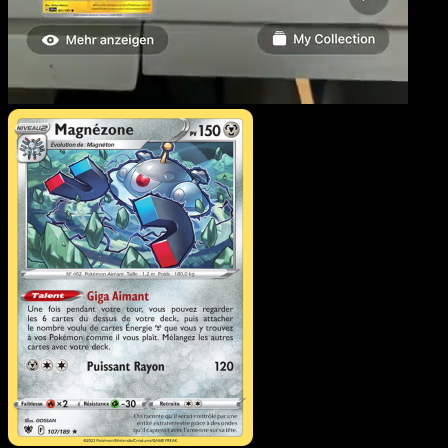
Magnézone
·
Astres