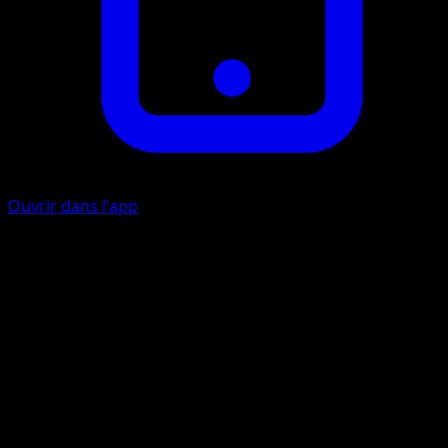
Ouvrir dans l'app
Ability
Giga Magnet
Puissant Rayon
M
I
I
120
Artiste
GOSSAN