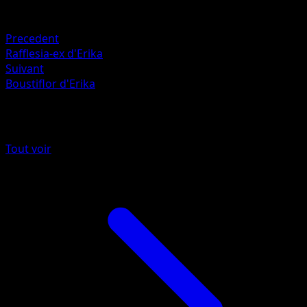
Faiblesse
Feu ×2
Precedent
Rafflesia-ex d'Erika
Suivant
Boustiflor d'Erika
Plus de Héros Transcendants
Tout voir