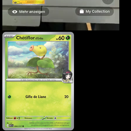
Chétiflor d'Erika
·
Héros