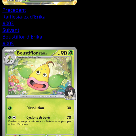
Precedent
Rafflesia-ex d'Erika
#003
Suivant
Boustiflor d'Erika
#005