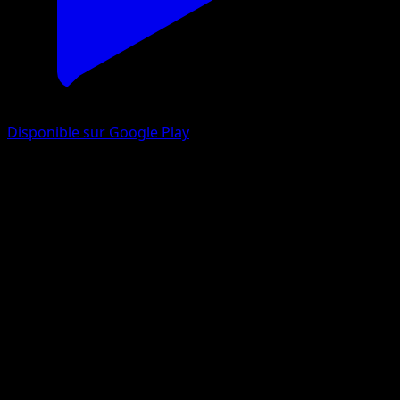
Disponible sur Google Play
Chétiflor d'Erika
Héros Transcendants
Méga-Évolution
#004
Commune
sui
Pokémon