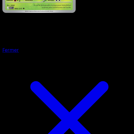
Pokémon
Base
Chétiflor d'Erika
Fermer