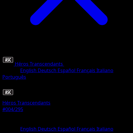
Héros Transcendants
•
#004/295
•
Commune
Langue
English
Deutsch
Español
Français
Italiano
Português
Pokémon
Base
Héros Transcendants
#004/295
Rarete
Commune
Langue
English
Deutsch
Español
Français
Italiano