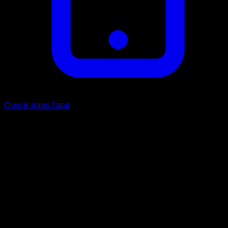
Ouvrir dans l'app
Gifle de Liane
P
20
Artiste
sui
HP
60
Retraite