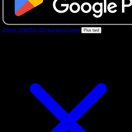
Ouvrir Chétiflor d'Erika dans Eyevo
Plus tard
4.8★
|
50k+ telechargements
|
Gratuit
Chétiflor d'Erika