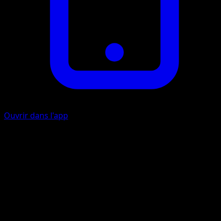
Ouvrir dans l'app
Ability
Competitiveness
Top Chop
M
C
30
Draw a card.