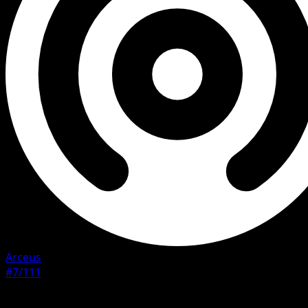
Arceus
#7/111
Rarete
Rare Holo