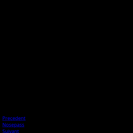
Tumbling Attack
M
C
C
50+
Flip a coin. If heads, this attack does 50 damage plus 30
more damage.
Artiste
Kouki Saitou
HP
100
Retraite
Faiblesse
Fire +20
Resistance
Psychic -20
Precedent
Nosepass
Suivant