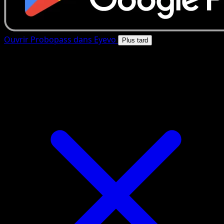
Ouvrir Probopass dans Eyevo
Plus tard
4.8★
|
50k+ telechargements
|
Gratuit
Probopass