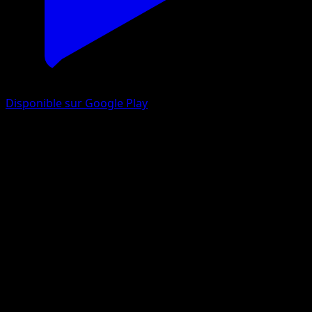
Disponible sur Google Play
Probopass
Arceus
Platinum
#7
Rare Holo
Kouki Saitou
Pokemon