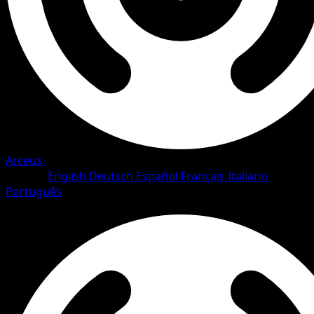
Arceus
•
#7/111
•
Rare Holo
Langue
English
Deutsch
Español
Français
Italiano
Português
Pokemon
Stage1