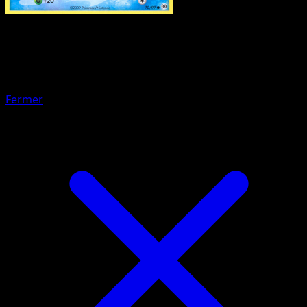
Pokemon
Stage1
Probopass
Fermer