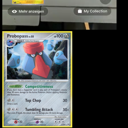
Probopass
·
Arceus
#7