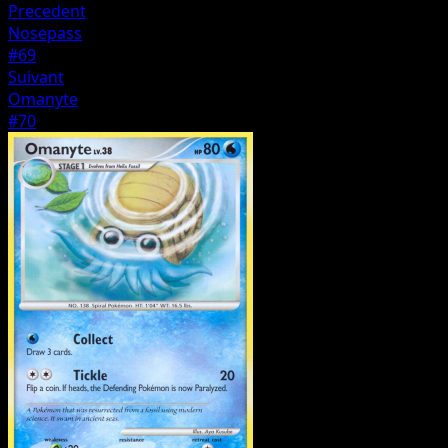
Precedent
Nosepass
#69
Suivant
Omanyte
#70