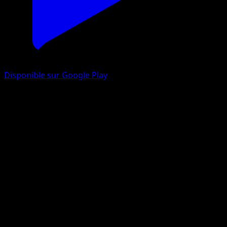
Disponible sur Google Play
Snorunt
Arceus
Platinum
#75
Common
Yuka Morii
Pokemon