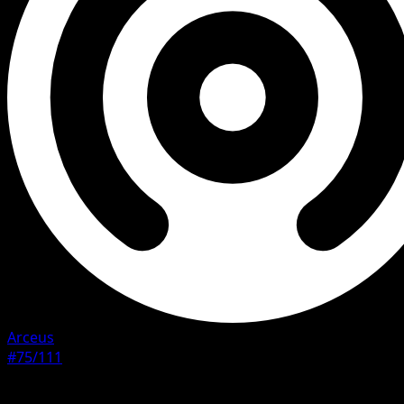
Arceus
#75/111
Rarete
Common