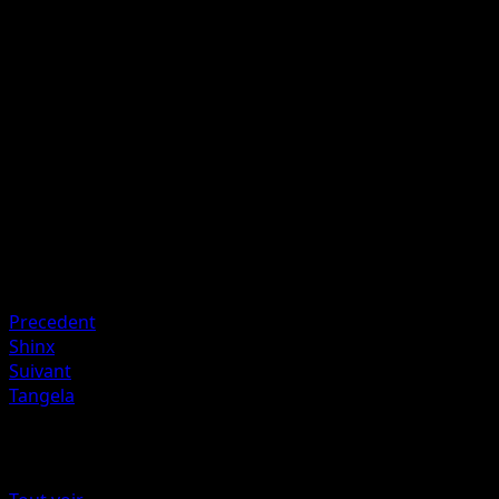
W
C
20x
Flip 2 coins. This attack does 20 damage times the numbe
of heads.
Artiste
Yuka Morii
HP
50
Retraite
Faiblesse
Metal +10
Precedent
Shinx
Suivant
Tangela
Plus de Arceus