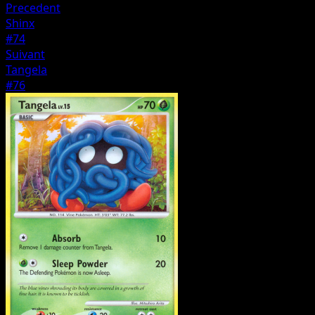
Precedent
Shinx
#74
Suivant
Tangela
#76