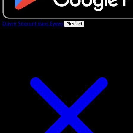
Ouvrir Snorunt dans Eyevo
Plus tard
4.8★
|
50k+ telechargements
|
Gratuit
Snorunt