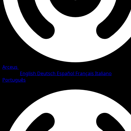
Arceus
•
#75/111
•
Common
Langue
English
Deutsch
Español
Français
Italiano
Português
Pokemon
Basic