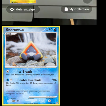
Snorunt
·
Arceus
#75