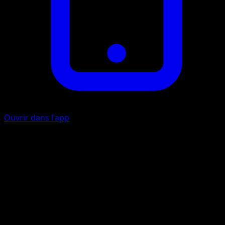
Ouvrir dans l'app
Ice Breath
C
Flip a coin. If heads, the Defending Pokémon is now
Paralyzed.
Double Headbutt