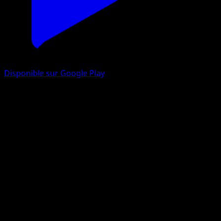
Disponible sur Google Play
Shinx
Arceus
Platinum
#SH12
Rare
sui
Pokemon