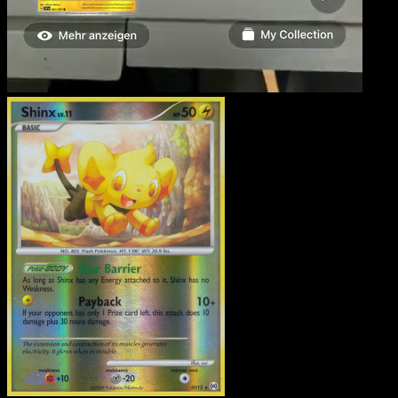
Shinx
·
Arceus
#SH12