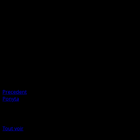
If your opponent has only 1 Prize card left, this attack doe
10 damage plus 30 more damage.
Artiste
sui
HP
50
Retraite
Faiblesse
Fighting +10
Resistance
Metal -20
Precedent
Ponyta
Plus de Arceus
Tout voir