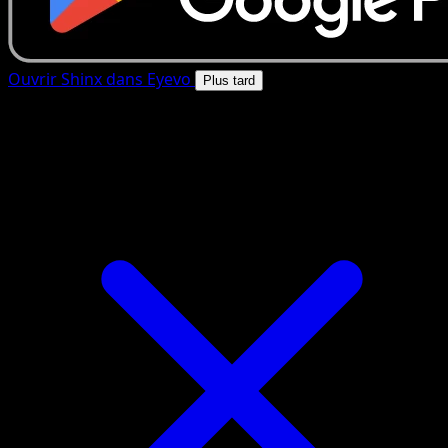
Ouvrir Shinx dans Eyevo
Plus tard
4.8★
|
50k+ telechargements
|
Gratuit
Shinx