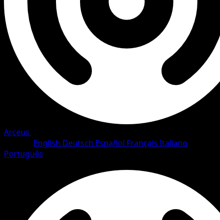
Arceus
•
#SH12/111
•
Rare
Langue
English
Deutsch
Español
Français
Italiano
Português
Pokemon
Basic