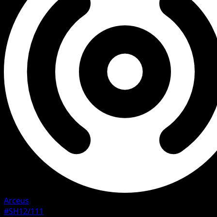
Arceus
#SH12/111