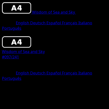
Wisdom of Sea and Sky
•
#097/241
•
Two
Diamond
Idioma
English
Deutsch
Español
Français
Italiano
Português
Pokemon
Stage1
Wisdom of Sea and Sky
#097/241
Rareza
Two Diamond
Idioma
English
Deutsch
Español
Français
Italiano
Português