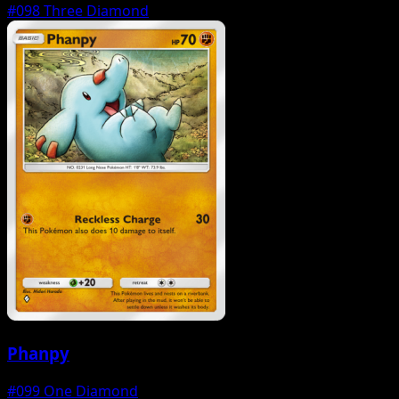
#098
Three Diamond
Phanpy
#099
One Diamond