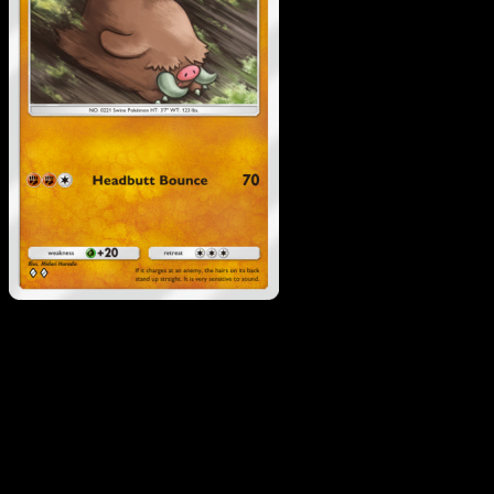
Piloswine
·
Wisdom of Se
and Sky
#097
Descarga Eyevo para escanear cartas al instant
y seguir precios.
Recibe precios en vivo, herramientas de colección y
escaneos rápidos. Abre esta carta exacta en la app o
descarga ahora.