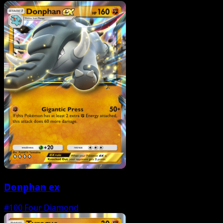
Donphan ex
#100
Four Diamond