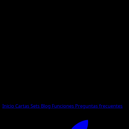
No se encontraron resultados
Busca nombres de Pokemon, sets o tipos de carta.
Idioma
Inicio
Cartas
Sets
Blog
Funciones
Preguntas frecuentes