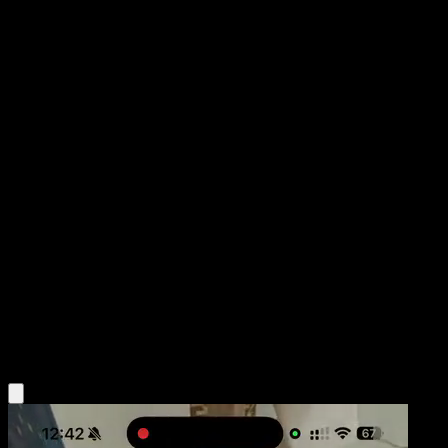
Piloswine
Wisdom of Sea and Sky
Pokémon TCG Pocket
#097
Two Diamond
Midori Harada
Pokemon
Stage1
Fighting
Obtén la app Eyevo