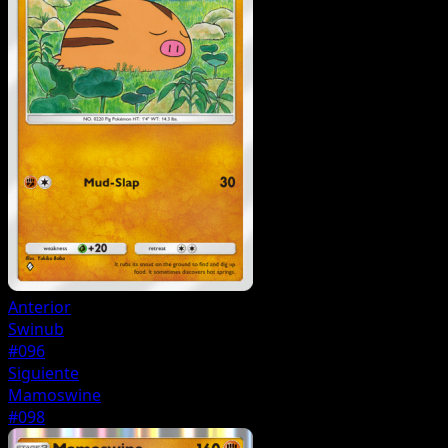
Anterior
Swinub
#096
Siguiente
Mamoswine
#098