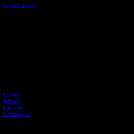
Abrir en la app
Headbutt Bounce
F
F
C
70
Artista
Midori Harada
HP
100
Retirada
Debilidad
Grass +20
Anterior
Swinub
Siguiente
Mamoswine
Más de Wisdom of Sea and Sky