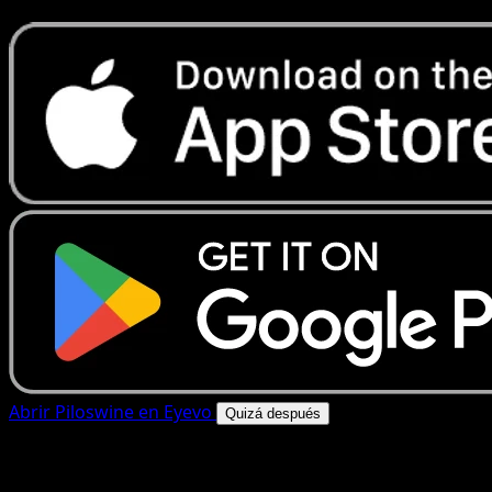
Abrir Piloswine en Eyevo
Quizá después
4.8★
|
50k+ descargas
|
Gratis
Piloswine