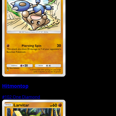
Hitmontop
#102
One Diamond