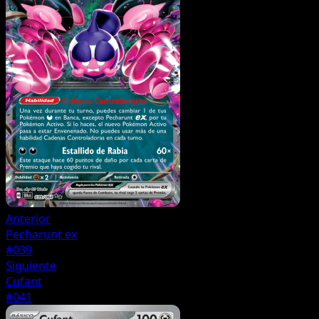
Anterior
Pecharunt ex
#039
Siguiente
Cufant
#041