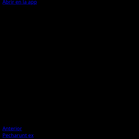
Abrir en la app
Ability
ACE Nullifier
Explosión Magnética
M
I
I
100
Artista
Kazumasa Yasukuni
HP
110
Retirada
Debilidad
Fuego ×2
Resistencia
Grass -30
Anterior
Pecharunt ex