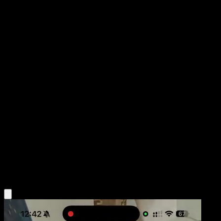
Genesect
Fabula Sombría
Escarlata y Púrpura
#040
Uncommon
Kazumasa Yasukuni
Pokémon
Básico
Metal
Obtén la app Eyevo