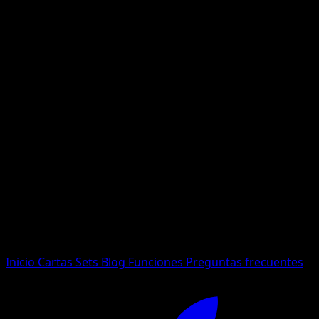
No se encontraron resultados
Busca nombres de Pokemon, sets o tipos de carta.
Idioma
Inicio
Cartas
Sets
Blog
Funciones
Preguntas frecuentes