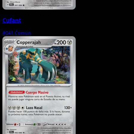
Cufant
#041
Común