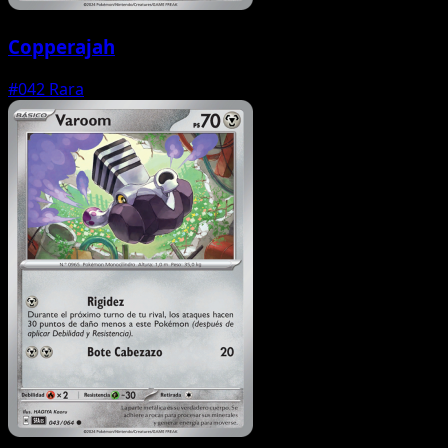
Copperajah
#042
Rara