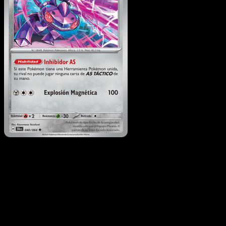
Genesect
·
Fabula
Sombría
#040
Descarga Eyevo para escanear cartas al instant
y seguir precios.
Recibe precios en vivo, herramientas de colección y
escaneos rápidos. Abre esta carta exacta en la app o
descarga ahora.