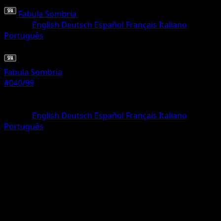
Fabula Sombría
•
#040/99
•
Uncommon
Idioma
English
Deutsch
Español
Français
Italiano
Português
Pokémon
Básico
Fabula Sombría
#040/99
Rareza
Uncommon
Idioma
English
Deutsch
Español
Français
Italiano
Português