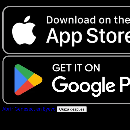
Abrir Genesect en Eyevo
Quizá después
4.8★
|
50k+ descargas
|
Gratis
Genesect