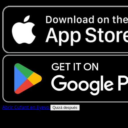
Abrir Cufant en Eyevo
Quizá después
4.8★
|
50k+ descargas
|
Gratis
Cufant