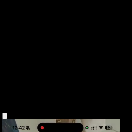
Cufant
Fabula Sombría
Escarlata y Púrpura
#076
Rara Ilustración
Mina Nakai
Pokémon
Básico
Metal
Obtén la app Eyevo