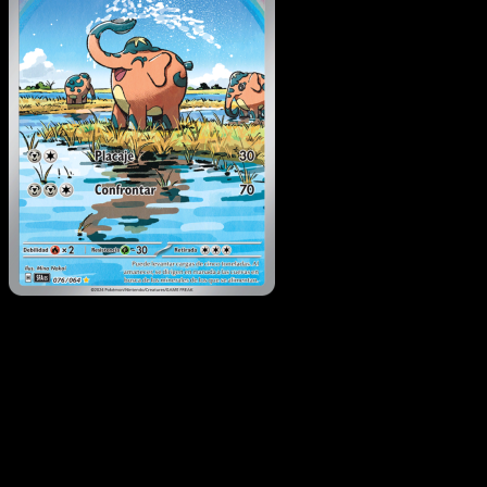
Cufant
·
Fabula Sombría
#076
Descarga Eyevo para escanear cartas al instant
y seguir precios.
Recibe precios en vivo, herramientas de colección y
escaneos rápidos. Abre esta carta exacta en la app o
descarga ahora.