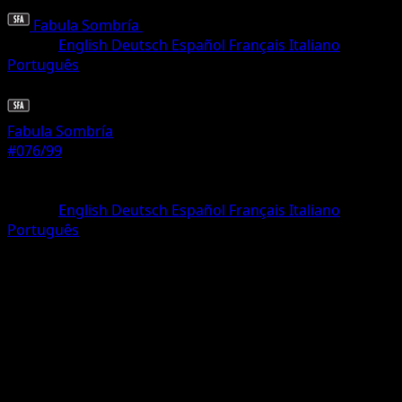
Fabula Sombría
•
#076/99
•
Rara Ilustración
Idioma
English
Deutsch
Español
Français
Italiano
Português
Pokémon
Básico
Fabula Sombría
#076/99
Rareza
Rara Ilustración
Idioma
English
Deutsch
Español
Français
Italiano
Português