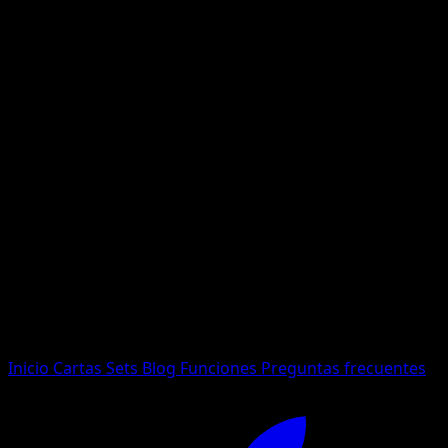
No se encontraron resultados
Busca nombres de Pokemon, sets o tipos de carta.
Idioma
Inicio
Cartas
Sets
Blog
Funciones
Preguntas frecuentes