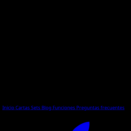
No se encontraron resultados
Busca nombres de Pokemon, sets o tipos de carta.
Idioma
Inicio
Cartas
Sets
Blog
Funciones
Preguntas frecuentes