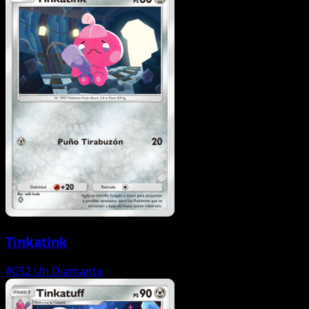
Tinkatink
#052
Un Diamante