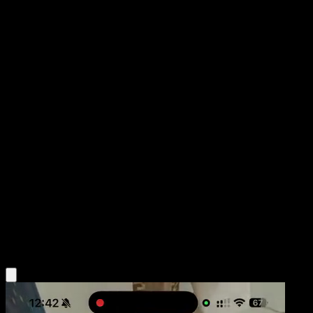
Shroodle
Festival Brillante
Juego de Cartas Coleccionables Pokémon Pocket
#050
Un Diamante
Krgc
Pokémon
Básico
Darkness
Obtén la app Eyevo