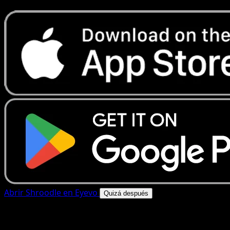
Abrir Shroodle en Eyevo
Quizá después
4.8★
|
50k+ descargas
|
Gratis
Shroodle