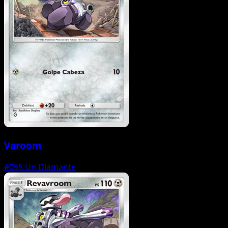
Varoom
#055
Un Diamante