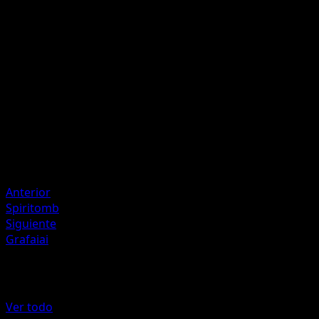
Roer
O
20
Artista
Krgc
HP
60
Retirada
Debilidad
Lucha +20
Anterior
Spiritomb
Siguiente
Grafaiai
Más de Festival Brillante
Ver todo