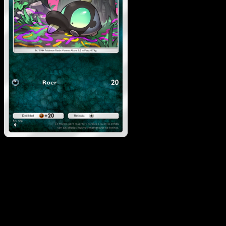
Shroodle
·
Festival
Brillante
#050
Descarga Eyevo para escanear cartas al instant
y seguir precios.
Recibe precios en vivo, herramientas de colección y
escaneos rápidos. Abre esta carta exacta en la app o
descarga ahora.