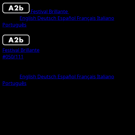
Festival Brillante
•
#050/111
•
Un Diamante
Idioma
English
Deutsch
Español
Français
Italiano
Português
Pokémon
Básico
Festival Brillante
#050/111
Rareza
Un Diamante
Idioma
English
Deutsch
Español
Français
Italiano
Português