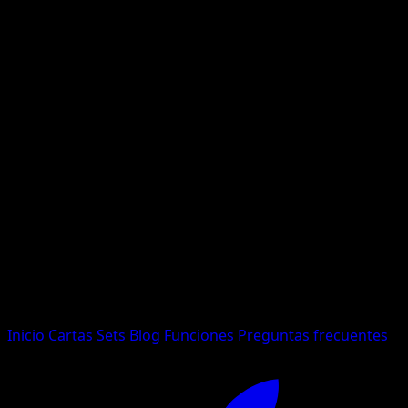
No se encontraron resultados
Busca nombres de Pokemon, sets o tipos de carta.
Idioma
Inicio
Cartas
Sets
Blog
Funciones
Preguntas frecuentes