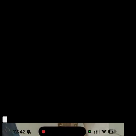
Grafaiai
Festival Brillante
Juego de Cartas Coleccionables Pokémon Pocket
#076
Una Estrella
Teeziro
Pokémon
Fase 1
Darkness
Obtén la app Eyevo