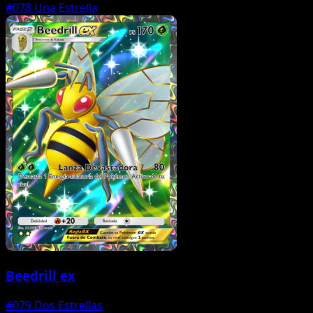
#078
Una Estrella
Beedrill ex
#079
Dos Estrellas