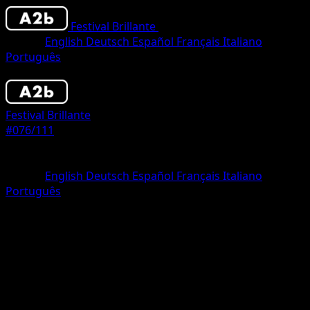
Festival Brillante
•
#076/111
•
Una Estrella
Idioma
English
Deutsch
Español
Français
Italiano
Português
Pokémon
Fase 1
Festival Brillante
#076/111
Rareza
Una Estrella
Idioma
English
Deutsch
Español
Français
Italiano
Português