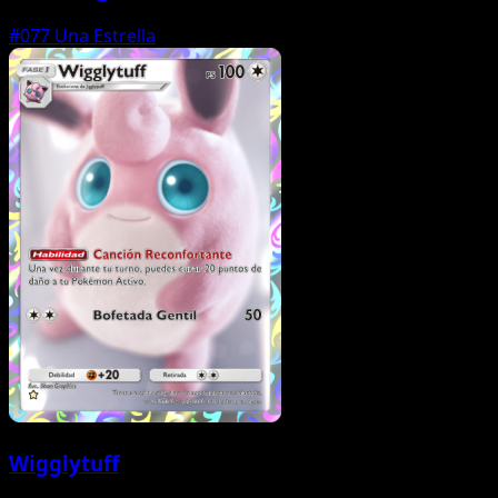
#077
Una Estrella
Wigglytuff