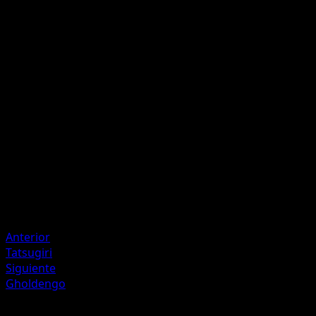
Poison Coating
Mordisco
O
O
40
Artista
Teeziro
HP
90
Retirada
Debilidad
Lucha +20
Anterior
Tatsugiri
Siguiente
Gholdengo