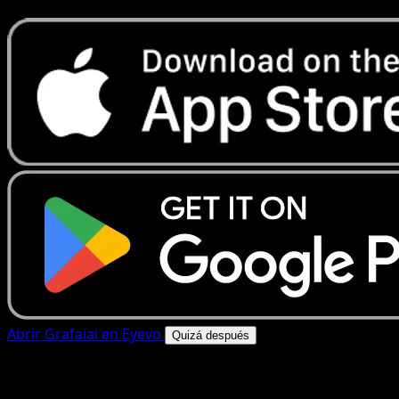
Abrir Grafaiai en Eyevo
Quizá después
4.8★
|
50k+ descargas
|
Gratis
Grafaiai