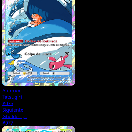
Anterior
Tatsugiri
#075
Siguiente
Gholdengo
#077