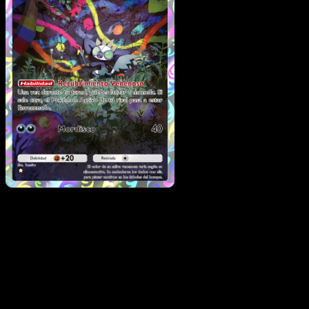
Grafaiai
·
Festival Brillant
#076
Descarga Eyevo para escanear cartas al instant
y seguir precios.
Recibe precios en vivo, herramientas de colección y
escaneos rápidos. Abre esta carta exacta en la app o
descarga ahora.