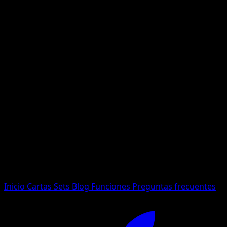
No se encontraron resultados
Busca nombres de Pokemon, sets o tipos de carta.
Idioma
Inicio
Cartas
Sets
Blog
Funciones
Preguntas frecuentes