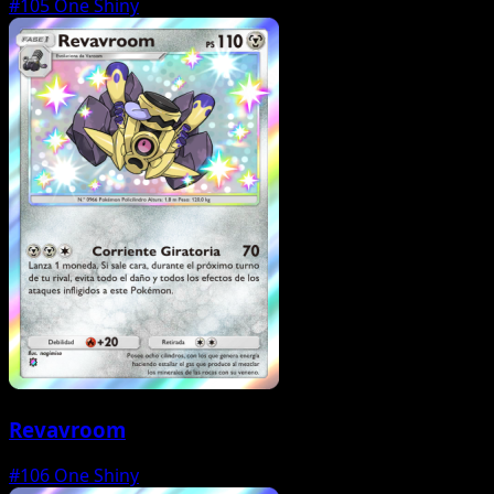
#105
One Shiny
Revavroom
#106
One Shiny