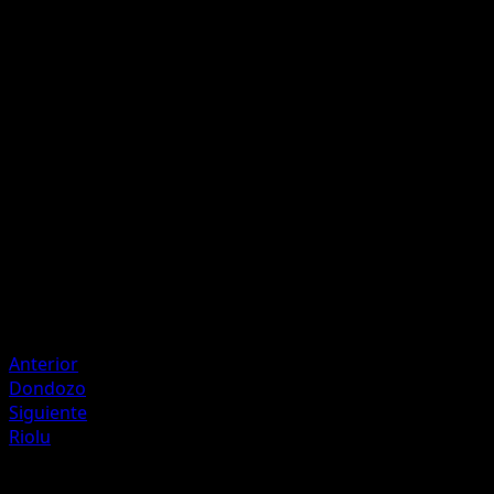
Plasma
R
10
Une 1 Energía {L} de tu área de Energía a 1 de tus
Pokémon en Banca.
Artista
Tomowaka
HP
70
Retirada
Debilidad
Lucha +20
Anterior
Dondozo
Siguiente
Riolu
Más de Festival Brillante