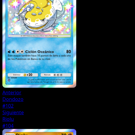
Anterior
Dondozo
#102
Siguiente
Riolu
#104