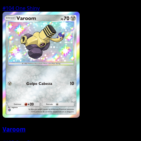
#104
One Shiny
Varoom