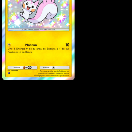
Pachirisu
·
Festival
Brillante
#103
Descarga Eyevo para escanear cartas al instant
y seguir precios.
Recibe precios en vivo, herramientas de colección y
escaneos rápidos. Abre esta carta exacta en la app o
descarga ahora.