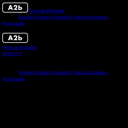
Festival Brillante
•
#103/111
•
One Shiny
Idioma
English
Deutsch
Español
Français
Italiano
Português
Pokémon
Básico
Festival Brillante
#103/111
Rareza
One Shiny
Idioma
English
Deutsch
Español
Français
Italiano
Português