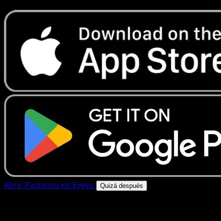
Abrir Pachirisu en Eyevo
Quizá después
4.8★
|
50k+ descargas
|
Gratis
Pachirisu