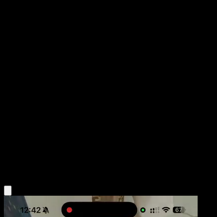
Pachirisu
Festival Brillante
Juego de Cartas Coleccionables Pokémon Pocket
#103
One Shiny
Tomowaka
Pokémon
Básico
Lightning
Obtén la app Eyevo