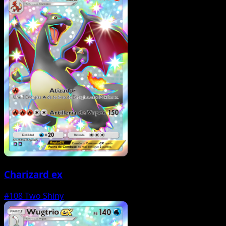
Charizard ex
#108
Two Shiny