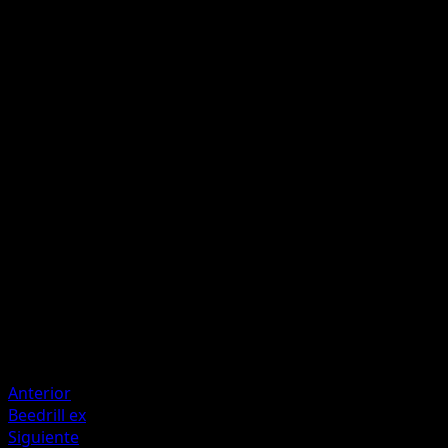
Atizador
F
Une 3 Energías {R} de tu área de Energía a este Pokémon.
Artillería de Vapor
F
F
F
I
I
150
Artista
PLANETA Igarashi
HP
180
Retirada
Debilidad
Agua +20
Anterior
Beedrill ex
Siguiente