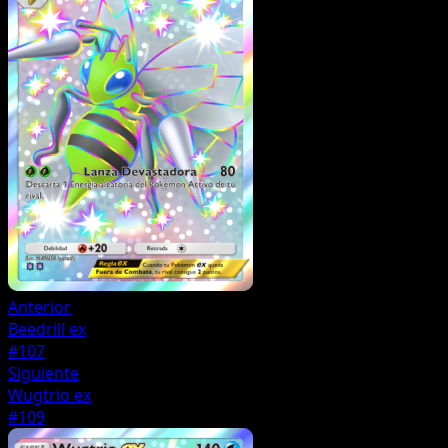
Anterior
Beedrill ex
#107
Siguiente
Wugtrio ex
#109