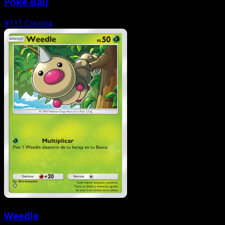
Poké Ball
#111
Corona
Weedle