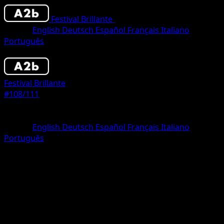
Festival Brillante
•
#108/111
•
Two Shiny
Idioma
English
Deutsch
Español
Français
Italiano
Português
Pokémon
Fase 2
Festival Brillante
#108/111
Rareza
Two Shiny
Idioma
English
Deutsch
Español
Français
Italiano
Português