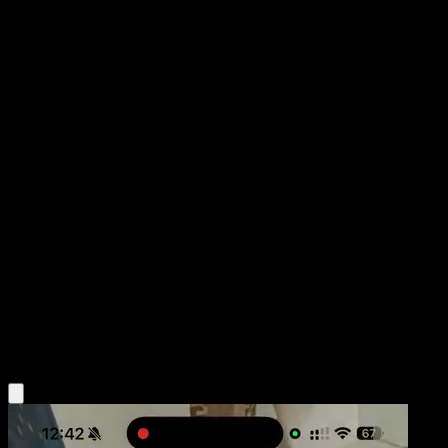
Charizard ex
Festival Brillante
Juego de Cartas Coleccionables Pokémon Pocket
#108
Two Shiny
PLANETA Igarashi
Pokémon
Fase 2
Fire
Obtén la app Eyevo