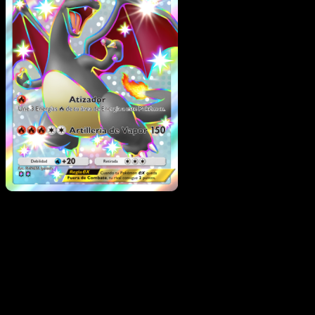
Charizard ex
·
Festival
Brillante
#108
Descarga Eyevo para escanear cartas al instant
y seguir precios.
Recibe precios en vivo, herramientas de colección y
escaneos rápidos. Abre esta carta exacta en la app o
descarga ahora.