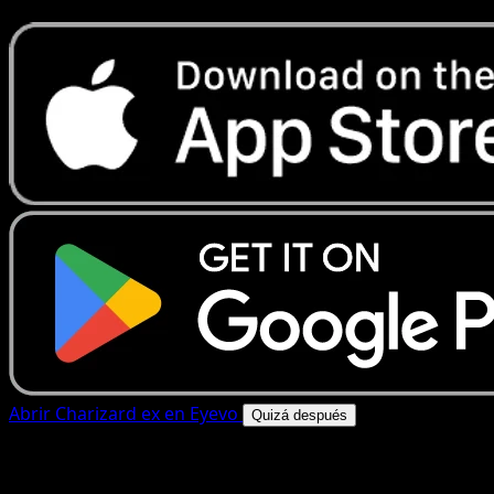
Abrir Charizard ex en Eyevo
Quizá después
4.8★
|
50k+ descargas
|
Gratis
Charizard ex