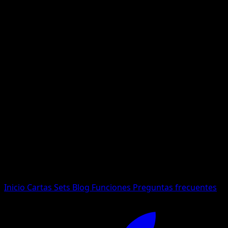
No se encontraron resultados
Busca nombres de Pokemon, sets o tipos de carta.
Idioma
Inicio
Cartas
Sets
Blog
Funciones
Preguntas frecuentes