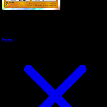
Pokémon
Base
Pachirisu
Fermer