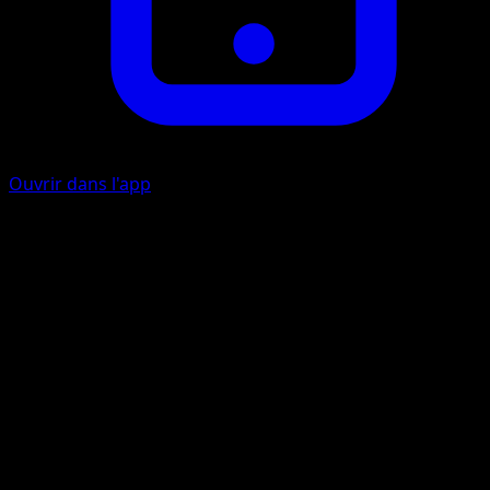
Ouvrir dans l'app
Plasma
É
10
Prenez une Énergie {L} de votre zone Énergie et attachez-
à l'un de vos Pokémon de Banc.
Artiste
Tomowaka
HP
70