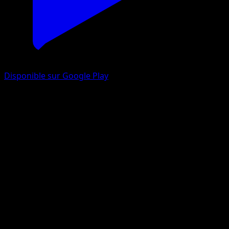
Disponible sur Google Play
Pachirisu
Réjouissances Rayonnantes
Jeu de Cartes à Collectionner Pokémon Pocket
#103
Un Chromatique
Tomowaka
Pokémon