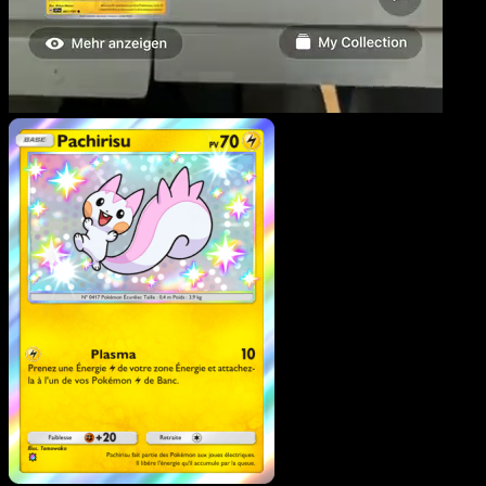
Pachirisu
·
Réjouissances