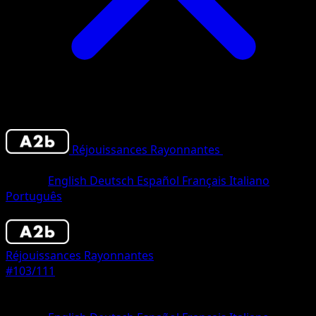
Réjouissances Rayonnantes
•
#103/111
•
Un
Chromatique
Langue
English
Deutsch
Español
Français
Italiano
Português
Pokémon
Base
Réjouissances Rayonnantes
#103/111
Rarete
Un Chromatique