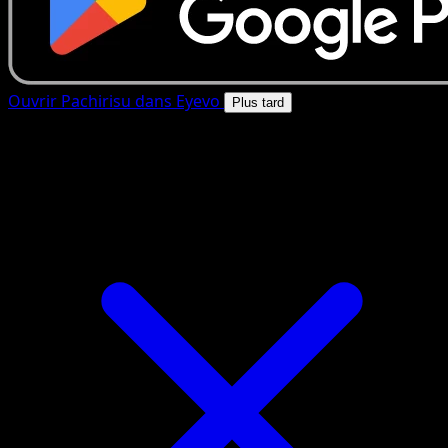
Ouvrir Pachirisu dans Eyevo
Plus tard
4.8★
|
50k+ telechargements
|
Gratuit
Pachirisu