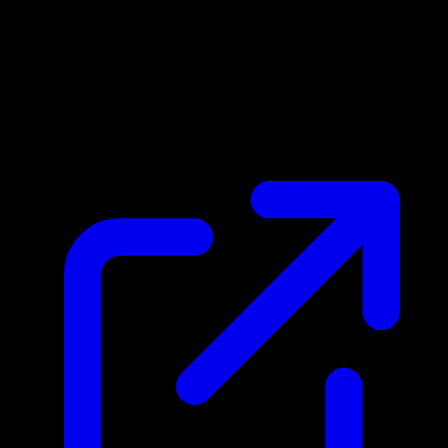
Prix du marche
N/A
Live