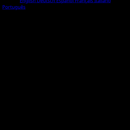
Langue
English
Deutsch
Español
Français
Italiano
Português