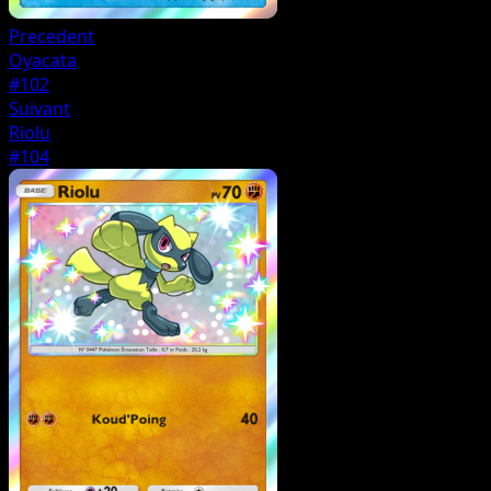
Precedent
Oyacata
#102
Suivant
Riolu
#104