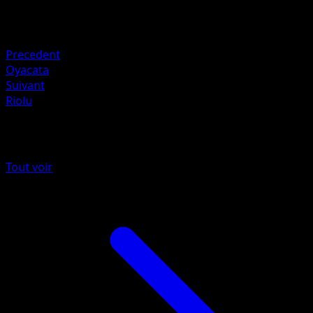
Retraite
Faiblesse
Combat +20
Precedent
Oyacata
Suivant
Riolu
Plus de Réjouissances Rayonnantes
Tout voir