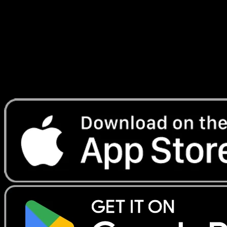
Rayonnantes
#103
Telechargez Eyevo pour scanner les cartes
instantanement et suivre les prix.
Profitez de prix en direct, d'outils de collection et de scans
rapides. Ouvrez cette carte dans l'app ou telechargez
maintenant.