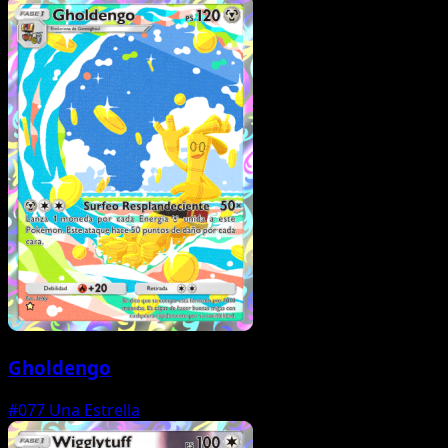
Gholdengo
#077
Una Estrella