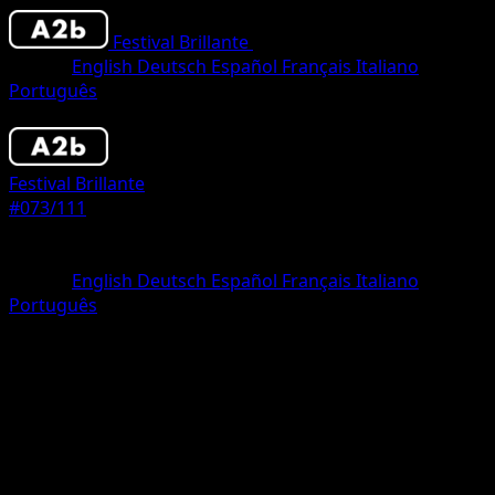
Festival Brillante
•
#073/111
•
Una Estrella
Idioma
English
Deutsch
Español
Français
Italiano
Português
Pokémon
Fase 2
Festival Brillante
#073/111
Rareza
Una Estrella
Idioma
English
Deutsch
Español
Français
Italiano
Português