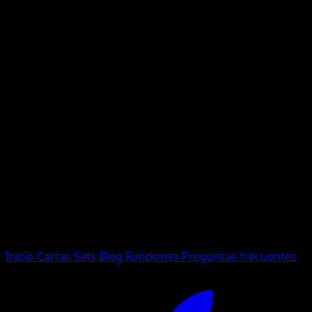
No se encontraron resultados
Busca nombres de Pokemon, sets o tipos de carta.
Idioma
Inicio
Cartas
Sets
Blog
Funciones
Preguntas frecuentes