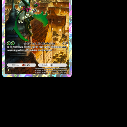
Meowscarada
·
Festival
Brillante
#073
Descarga Eyevo para escanear cartas al instant
y seguir precios.
Recibe precios en vivo, herramientas de colección y
escaneos rápidos. Abre esta carta exacta en la app o
descarga ahora.