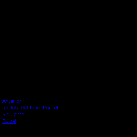
Garras Luchadoras
P
P
60+
Si el Pokémon Activo de tu rival es un Pokémon {ex}, este
ataque hace 70 puntos de daño más.
Artista
danciao
HP
140
Retirada
Debilidad
Fuego +20
Anterior
Recluta del Team Rocket
Siguiente
Buizel
Más de Festival Brillante