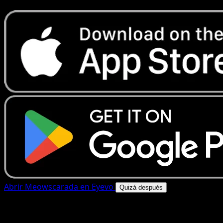
Abrir Meowscarada en Eyevo
Quizá después
4.8★
|
50k+ descargas
|
Gratis
Meowscarada