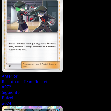
Anterior
Recluta del Team Rocket
#072
Siguiente
Buizel
#074