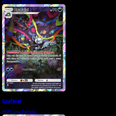
#075
Una Estrella
Grafaiai
#076
Una Estrella