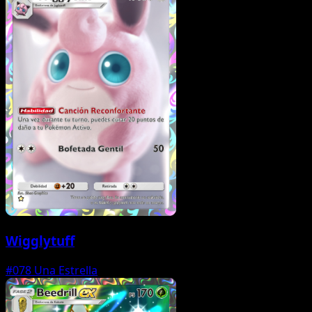
Wigglytuff
#078
Una Estrella