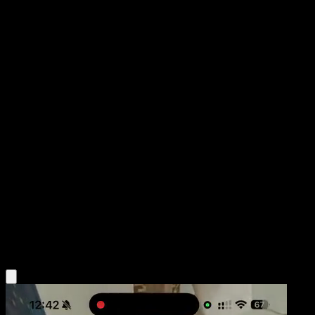
Meowscarada
Festival Brillante
Juego de Cartas Coleccionables Pokémon Pocket
#073
Una Estrella
danciao
Pokémon
Fase 2
Grass
Obtén la app Eyevo