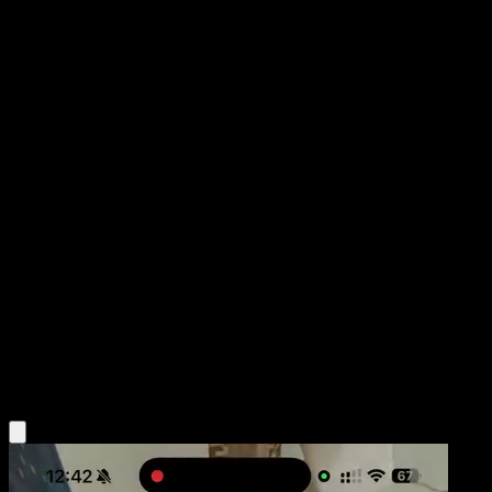
Grafaiai
Festival Brillante
Juego de Cartas Coleccionables Pokémon Pocket
#076
Una Estrella
Teeziro
Pokémon
Fase 1
Darkness
Obtén la app Eyevo