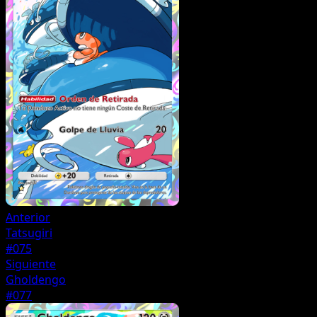
Anterior
Tatsugiri
#075
Siguiente
Gholdengo
#077