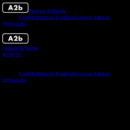
Festival Brillante
•
#076/111
•
Una Estrella
Idioma
English
Deutsch
Español
Français
Italiano
Português
Pokémon
Fase 1
Festival Brillante
#076/111
Rareza
Una Estrella
Idioma
English
Deutsch
Español
Français
Italiano
Português