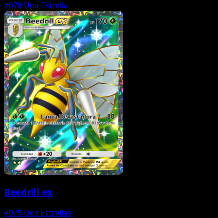
#078
Una Estrella
Beedrill ex
#079
Dos Estrellas