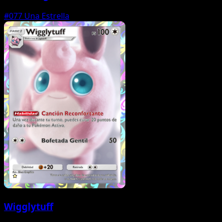
#077
Una Estrella
Wigglytuff