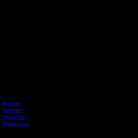
Poison Coating
Mordisco
O
O
40
Artista
Teeziro
HP
90
Retirada
Debilidad
Lucha +20
Anterior
Tatsugiri
Siguiente
Gholdengo