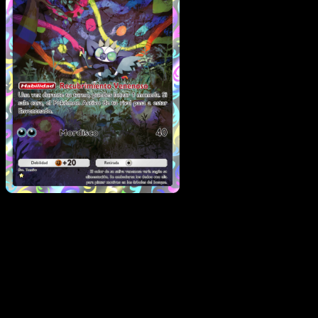
Grafaiai
·
Festival Brillant
#076
Descarga Eyevo para escanear cartas al instant
y seguir precios.
Recibe precios en vivo, herramientas de colección y
escaneos rápidos. Abre esta carta exacta en la app o
descarga ahora.