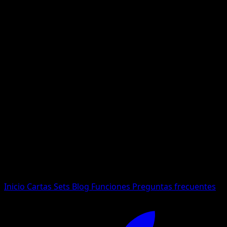
No se encontraron resultados
Busca nombres de Pokemon, sets o tipos de carta.
Idioma
Inicio
Cartas
Sets
Blog
Funciones
Preguntas frecuentes