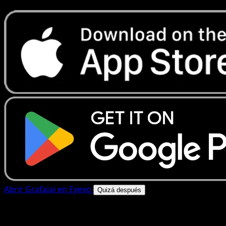
Abrir Grafaiai en Eyevo
Quizá después
4.8★
|
50k+ descargas
|
Gratis
Grafaiai