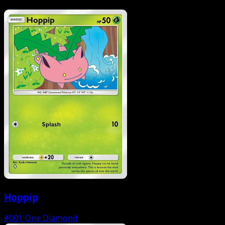
Hoppip
#001
One Diamond