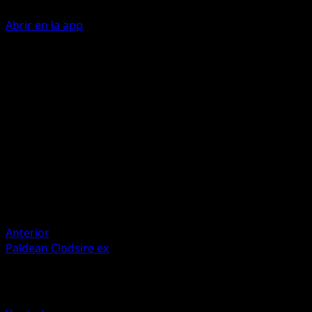
Abrir en la app
Splashy Toss
Take a {W} Energy from your Energy Zone and attach it to
of your Benched Basic Pokémon.
Artista
PLANETA Tsuji
HP
30
Retirada
Debilidad
Colorless +20
Anterior
Paldean Clodsire ex
Más de Manantial Oculto