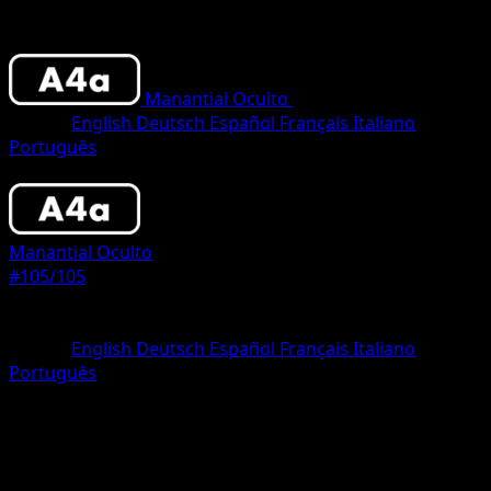
Manantial Oculto
•
#105/105
•
Crown
Idioma
English
Deutsch
Español
Français
Italiano
Português
Pokemon
Basic
Manantial Oculto
#105/105
Rareza
Crown
Idioma
English
Deutsch
Español
Français
Italiano
Português