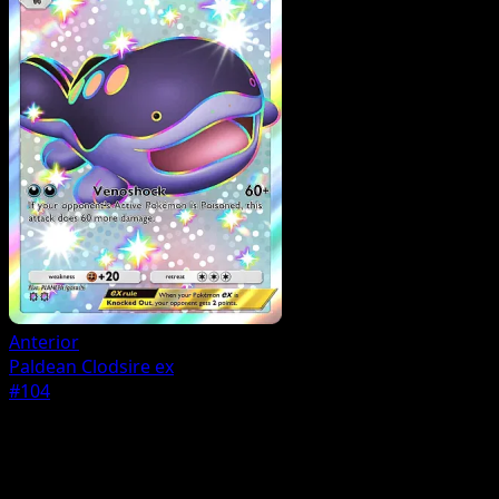
Anterior
Paldean Clodsire ex
#104
Pokemon
Basic
Mantyke