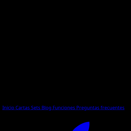
No se encontraron resultados
Busca nombres de Pokemon, sets o tipos de carta.
Idioma
Inicio
Cartas
Sets
Blog
Funciones
Preguntas frecuentes