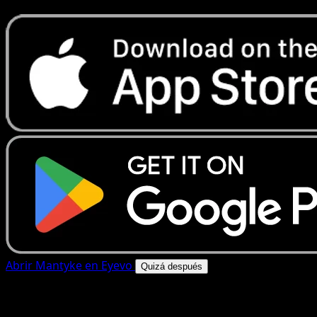
Abrir Mantyke en Eyevo
Quizá después
4.8★
|
50k+ descargas
|
Gratis
Mantyke