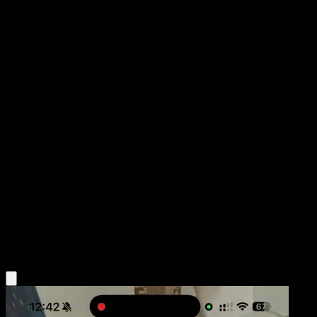
Mantyke
Manantial Oculto
Juego de Cartas Coleccionables Pokémon Pocket
#105
Crown
PLANETA Tsuji
Pokemon
Basic
Water
Obtén la app Eyevo