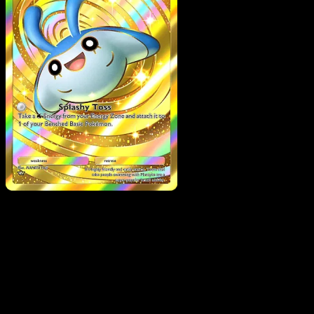
Mantyke
·
Manantial
Oculto
#105
Descarga Eyevo para escanear cartas al instant
y seguir precios.
Recibe precios en vivo, herramientas de colección y
escaneos rápidos. Abre esta carta exacta en la app o
descarga ahora.