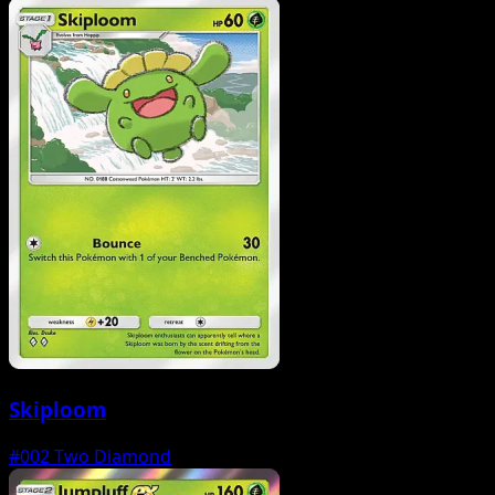
Skiploom
#002
Two Diamond