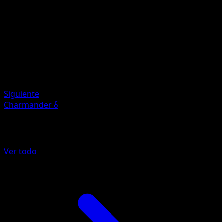
Artista
Mitsuhiro Arita
HP
80
Retirada
Debilidad
Water
Siguiente
Charmander δ
Más de POP Series 5
Ver todo