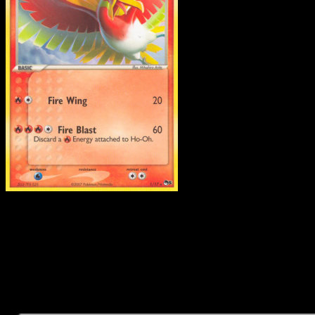
Ho-Oh
·
POP Series 5
#1
Descarga Eyevo para escanear cartas al instant
y seguir precios.
Recibe precios en vivo, herramientas de colección y
escaneos rápidos. Abre esta carta exacta en la app o
descarga ahora.