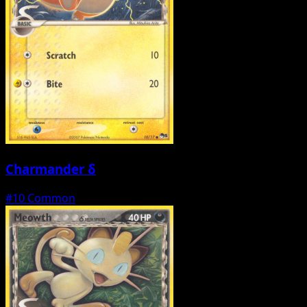
Charmander δ
#10
Common