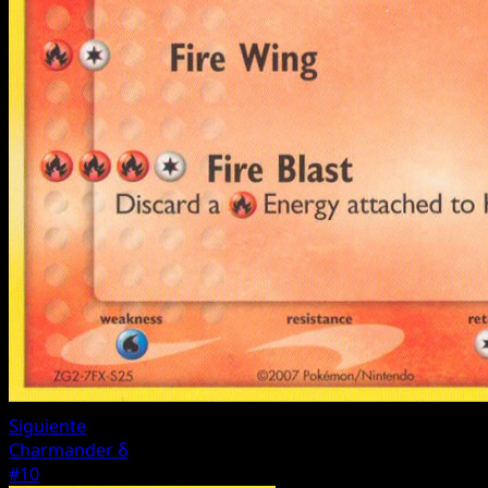
Siguiente
Charmander δ
#10