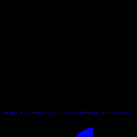
No se encontraron resultados
Busca nombres de Pokemon, sets o tipos de carta.
Idioma
Inicio
Cartas
Sets
Blog
Funciones
Preguntas frecuentes