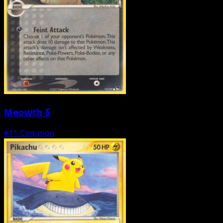
Meowth δ
#11
Common