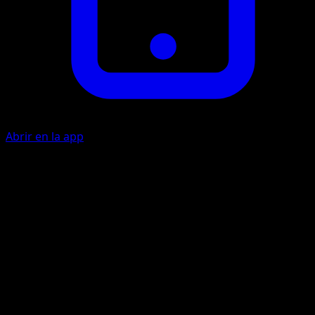
Abrir en la app
Fire Wing
F
C
20
Fire Blast
F
F
F
C
60
Discard a Fire Energy attached to Ho-Oh.