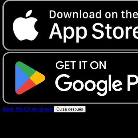
Abrir Ho-Oh en Eyevo
Quizá después
4.8★
|
50k+ descargas
|
Gratis
Ho-Oh