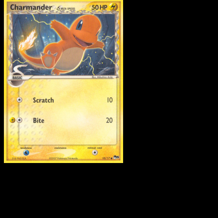
Pokemon
Basic
Ho-Oh