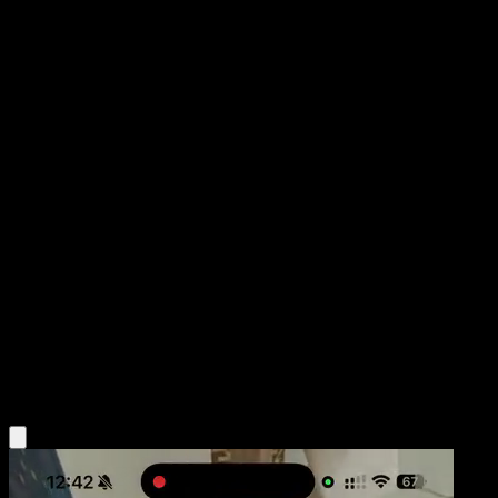
Ho-Oh
POP Series 5
POP
#1
Rare
Mitsuhiro Arita
Pokemon
Basic
Fire
Obtén la app Eyevo