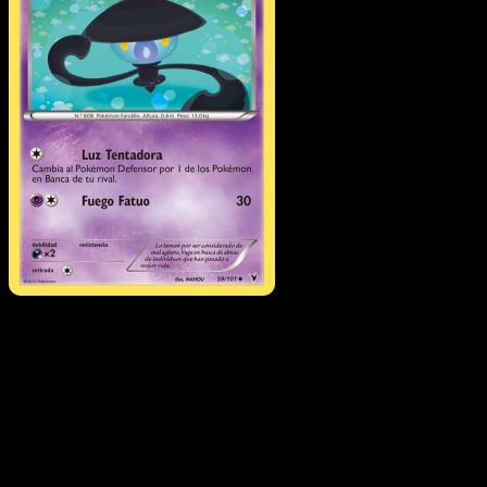
Lampent
·
Nobles
Victorias
#59
Descarga Eyevo para escanear cartas al instant
y seguir precios.
Recibe precios en vivo, herramientas de colección y
escaneos rápidos. Abre esta carta exacta en la app o
descarga ahora.