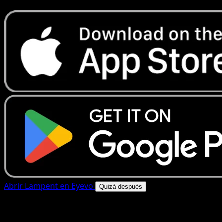
Abrir Lampent en Eyevo
Quizá después
4.8★
|
50k+ descargas
|
Gratis
Lampent