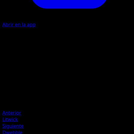
Abrir en la app
I
P
I
30
Artista
MAHOU
HP
80
Retirada
Debilidad
Oscura ×2
Anterior
Litwick
Siguiente
Dwebble