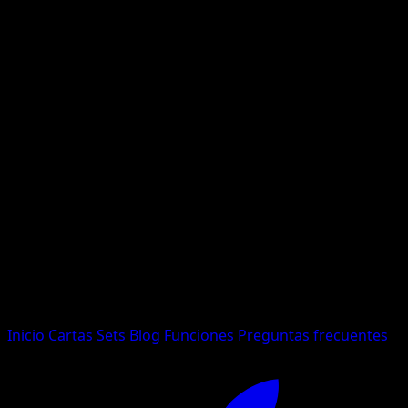
No se encontraron resultados
Busca nombres de Pokemon, sets o tipos de carta.
Idioma
Inicio
Cartas
Sets
Blog
Funciones
Preguntas frecuentes