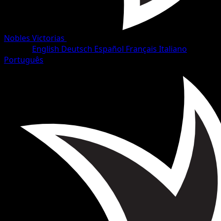
Nobles Victorias
•
#59/102
•
Uncommon
Idioma
English
Deutsch
Español
Français
Italiano
Português
Pokémon
Fase 1