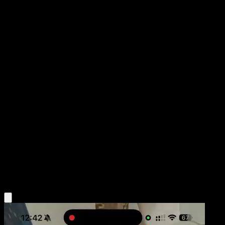
Lampent
Nobles Victorias
Negro y Blanco
#59
Uncommon
MAHOU
Pokémon
Fase 1
Psychic
Obtén la app Eyevo