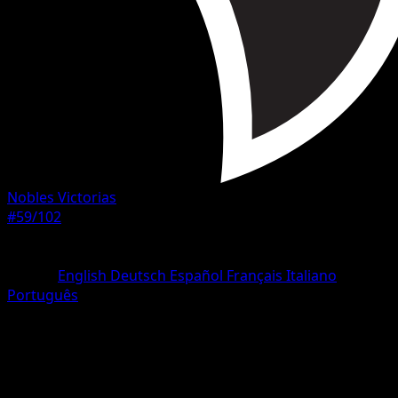
Nobles Victorias
#59/102
Rareza
Uncommon
Idioma
English
Deutsch
Español
Français
Italiano
Português