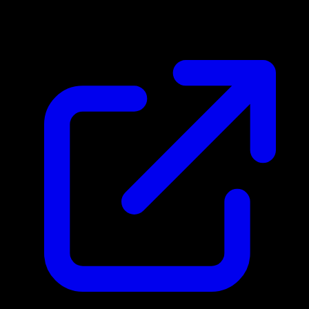
N/D
En vivo