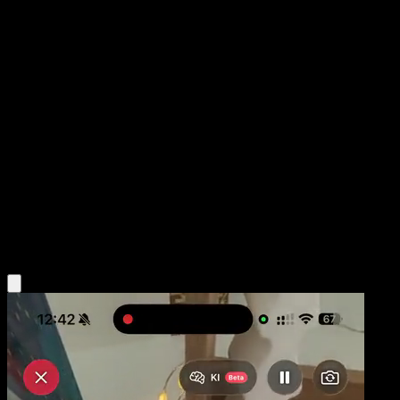
Hoja
La Isla Singular
Juego de Cartas Coleccionables Pokémon Pocket
#082
Dos Estrellas
En Morikura
Entrenador
Obtén la app Eyevo