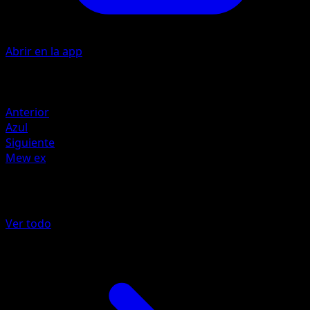
Abrir en la app
Artista
En Morikura
Retirada
Anterior
Azul
Siguiente
Mew ex
Más de La Isla Singular
Ver todo