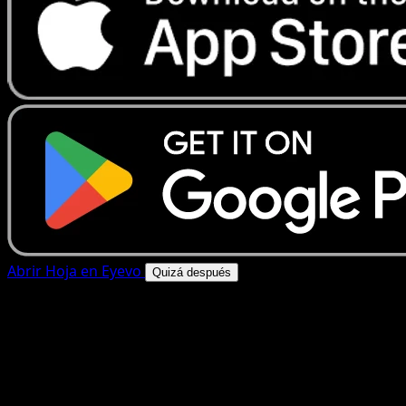
Abrir Hoja en Eyevo
Quizá después
4.8★
|
50k+ descargas
|
Gratis
Hoja