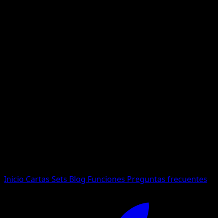
No se encontraron resultados
Busca nombres de Pokemon, sets o tipos de carta.
Idioma
Inicio
Cartas
Sets
Blog
Funciones
Preguntas frecuentes