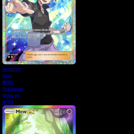
Anterior
Azul
#081
Siguiente
Mew ex
#083