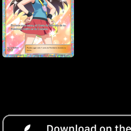
Hoja
·
La Isla Singular
#082
Descarga Eyevo para escanear cartas al instant
y seguir precios.
Recibe precios en vivo, herramientas de colección y
escaneos rápidos. Abre esta carta exacta en la app o
descarga ahora.