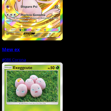
Mew ex
#086
Corona