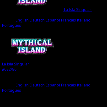
La Isla Singular
•
#082/86
•
Dos Estrellas
Idioma
English
Deutsch
Español
Français
Italiano
Português
Entrenador
La Isla Singular
#082/86
Rareza
Dos Estrellas
Idioma
English
Deutsch
Español
Français
Italiano
Português