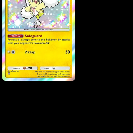
Oricorio
·
Mega Rising
#303
Descarga Eyevo para escanear cartas al instant
y seguir precios.
Recibe precios en vivo, herramientas de colección y
escaneos rápidos. Abre esta carta exacta en la app o
descarga ahora.