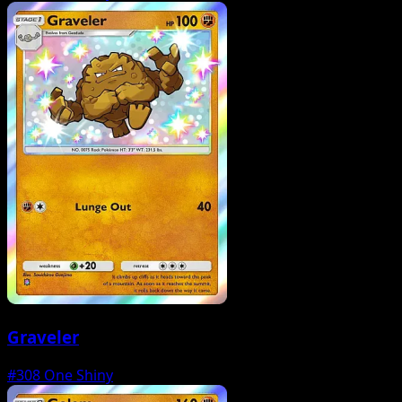
Graveler
#308
One Shiny