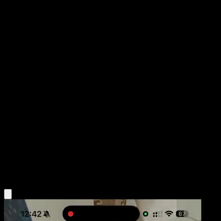
Oricorio
Mega Rising
Pokémon TCG Pocket
#303
One Shiny
whomor Inc.
Pokemon
Basic
Lightning
Obtén la app Eyevo