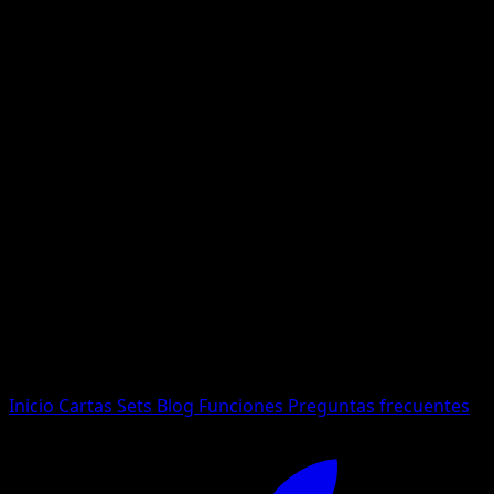
No se encontraron resultados
Busca nombres de Pokemon, sets o tipos de carta.
Idioma
Inicio
Cartas
Sets
Blog
Funciones
Preguntas frecuentes