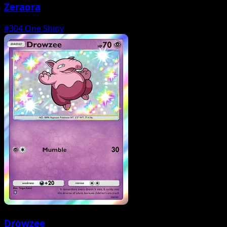
Zeraora
#304
One Shiny
Drowzee