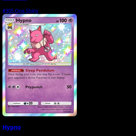
#305
One Shiny
Hypno