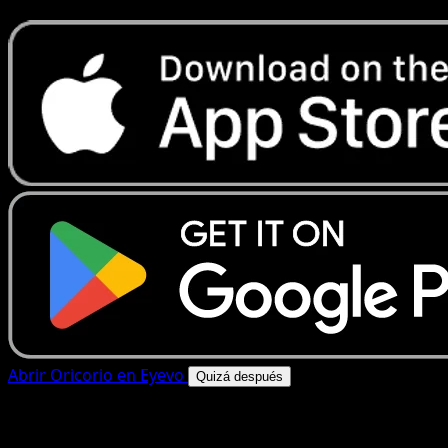
Abrir Oricorio en Eyevo
Quizá después
4.8★
|
50k+ descargas
|
Gratis
Oricorio