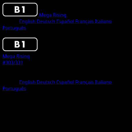
Mega Rising
•
#303/331
•
One Shiny
Idioma
English
Deutsch
Español
Français
Italiano
Português
Pokemon
Basic
Mega Rising
#303/331
Rareza
One Shiny
Idioma
English
Deutsch
Español
Français
Italiano
Português