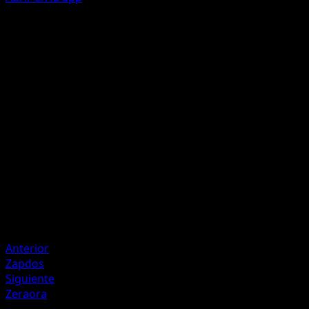
Ability
Safeguard
Zzzap
L
C
50
Artista
whomor Inc.
HP
70
Retirada
Debilidad
Fighting +20
Anterior
Zapdos
Siguiente
Zeraora